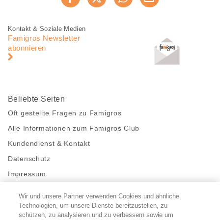
Jetzt weiterempfehlen
Seite
teilen
Fusszeile
Fusszeile
Kontakt & Soziale Medien
Navigation
Famigros Newsletter
abonnieren
Beliebte Seiten
Oft gestellte Fragen zu Famigros
Alle Informationen zum Famigros Club
Kundendienst & Kontakt
Datenschutz
Impressum
Wir und unsere Partner verwenden Cookies und ähnliche
Bleibe mit uns in Kontakt
Technologien, um unsere Dienste bereitzustellen, zu
Facebook
schützen, zu analysieren und zu verbessern sowie um
https://twitter.com/migros
https://www.youtube.com/user/Migr
Pinterest
Instagram