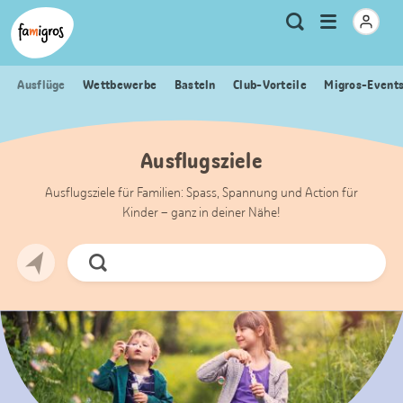
Sprungmarken
Header
Home Famigros.ch
Logo
Meta
Menu
Suche
Navigation
Navigation
öffnen
Ausflüge
Wettbewerbe
Basteln
Club-Vorteile
Migros-Event
Ausflugsziele
Ausflugsziele für Familien: Spass, Spannung und Action für
Kinder – ganz in deiner Nähe!
Jetzt
Suchen