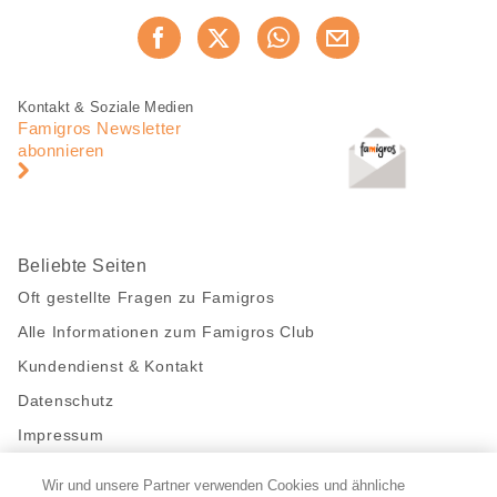
Diese
Jetzt weiterempfehlen
Seite
teilen
Fusszeile
Fusszeile
Kontakt & Soziale Medien
Navigation
Famigros Newsletter
abonnieren
Beliebte Seiten
Oft gestellte Fragen zu Famigros
Alle Informationen zum Famigros Club
Kundendienst & Kontakt
Datenschutz
Impressum
Wir und unsere Partner verwenden Cookies und ähnliche
Bleibe mit uns in Kontakt