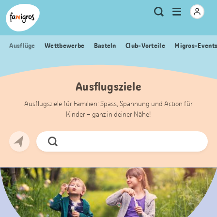
Sprungmarken
Header
Home Famigros.ch
Logo
Meta
Menu
Suche
Navigation
Navigation
öffnen
Ausflüge
Wettbewerbe
Basteln
Club-Vorteile
Migros-Event
Ausflugsziele
Ausflugsziele für Familien: Spass, Spannung und Action für
Kinder – ganz in deiner Nähe!
Jetzt
Suchen