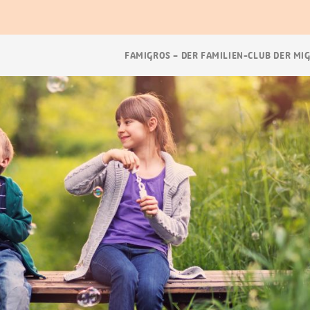
Breadcrumb
FAMIGROS – DER FAMILIEN-CLUB DER MI
Navigation