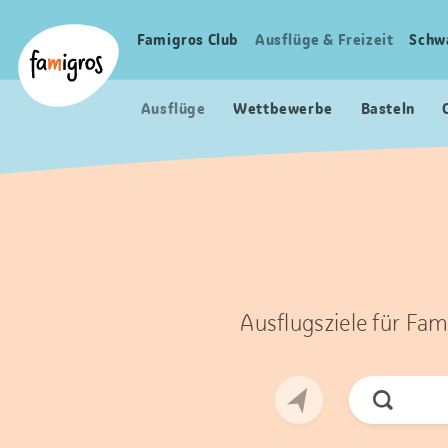
Sprungmarken
Header
Home Famigros.ch
Navigation
Logo
Famigros Club
Ausflüge & Freizeit
Schw
Haupt
Navigation
Ausflüge
Wettbewerbe
Basteln
Ausflugsziele für Fam
Jetzt
Suchen