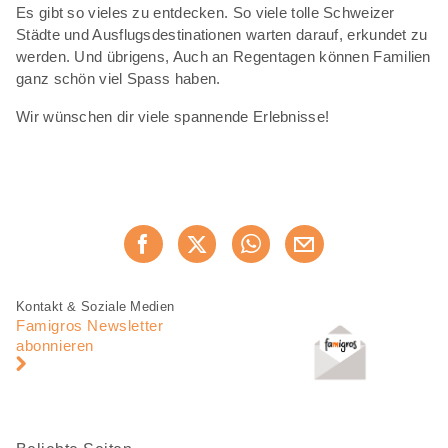
Es gibt so vieles zu entdecken. So viele tolle Schweizer
Städte und Ausflugsdestinationen warten darauf, erkundet zu
werden. Und übrigens, Auch an Regentagen können Familien
ganz schön viel Spass haben.
Wir wünschen dir viele spannende Erlebnisse!
Diese
Jetzt weiterempfehlen
Seite
teilen
Fusszeile
Fusszeile
Kontakt & Soziale Medien
Navigation
Famigros Newsletter
abonnieren