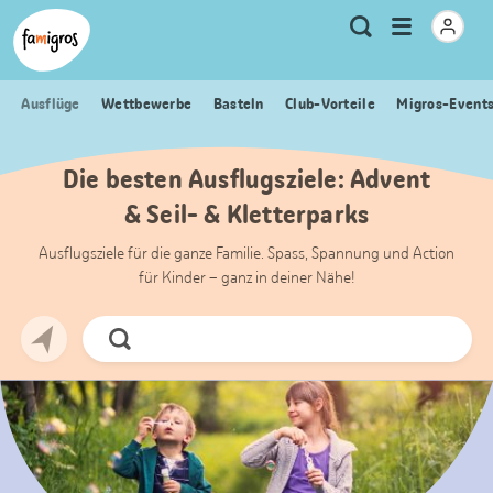
Sprungmarken
Header
Home Famigros.ch
Logo
Meta
Menu
Suche
Navigation
Navigation
öffnen
Ausflüge
Wettbewerbe
Basteln
Club-Vorteile
Migros-Event
Die besten Ausflugsziele: Advent
& Seil- & Kletterparks
Ausflugsziele für die ganze Familie. Spass, Spannung und Action
für Kinder – ganz in deiner Nähe!
Jetzt
Suchen