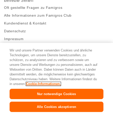
Beliebte Seiten
Oft gestellte Fragen zu Famigros
Alle Informationen zum Famigros Club
Kundendienst & Kontakt
Datenschutz
Impressum
Wir und unsere Partner verwenden Cookies und ähnliche
Bleibe mit uns in Kontakt
Technologien, um unsere Dienste bereitzustellen, zu
Facebook
schützen, zu analysieren und zu verbessern sowie um
https://twitter.com/migros
https://www.youtube.com/user/Migr
Pinterest
Instagram
unsere Dienste und Werbungen zu personalisieren, auch auf
Webseiten von Dritten. Dabei können Daten auch in Länder
übermittelt werden, die möglicherweise kein gleichwertiges
Cookie-Einstellungen
Datenschutzniveau haben. Weitere Informationen findest du
in unseren
Cookie-Informationen.
DE
FR
IT
Nur notwendige Cookies
© 2026 Migros-Genossenschafts-Bund
Alle Cookies akzeptieren
Copyright