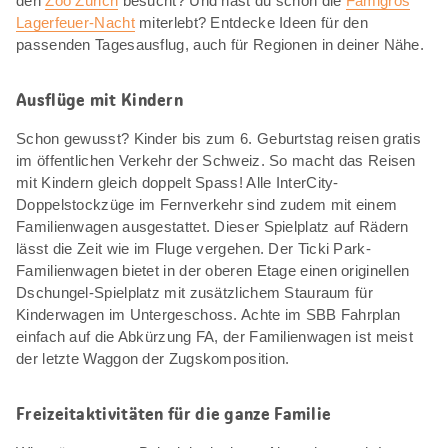
den
Zoo Zürich
besucht? Und hast du schon die
Famigros
Lagerfeuer-Nacht
miterlebt? Entdecke Ideen für den
passenden Tagesausflug, auch für Regionen in deiner Nähe.
Ausflüge mit Kindern
Schon gewusst? Kinder bis zum 6. Geburtstag reisen gratis
im öffentlichen Verkehr der Schweiz. So macht das Reisen
mit Kindern gleich doppelt Spass! Alle InterCity-
Doppelstockzüge im Fernverkehr sind zudem mit einem
Familienwagen ausgestattet. Dieser Spielplatz auf Rädern
lässt die Zeit wie im Fluge vergehen. Der Ticki Park-
Familienwagen bietet in der oberen Etage einen originellen
Dschungel-Spielplatz mit zusätzlichem Stauraum für
Kinderwagen im Untergeschoss. Achte im SBB Fahrplan
einfach auf die Abkürzung FA, der Familienwagen ist meist
der letzte Waggon der Zugskomposition.
Freizeitaktivitäten für die ganze Familie