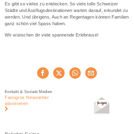
Es gibt so vieles zu entdecken. So viele tolle Schweizer
Städte und Ausflugsdestinationen warten darauf, erkundet zu
werden. Und übrigens, Auch an Regentagen können Familien
ganz schön viel Spass haben.
Wir wünschen dir viele spannende Erlebnisse!
Diese
Jetzt weiterempfehlen
Seite
teilen
Fusszeile
Fusszeile
Kontakt & Soziale Medien
Navigation
Famigros Newsletter
abonnieren