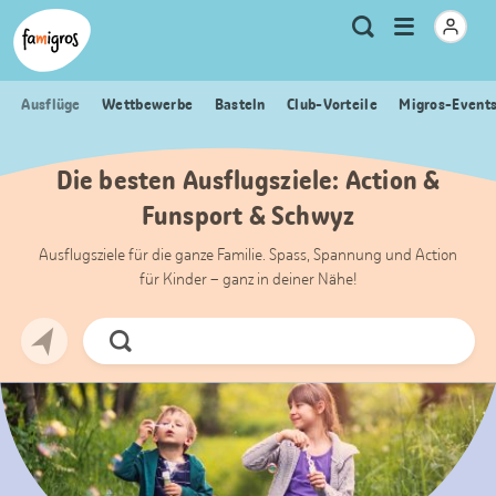
Sprungmarken
Header
Home Famigros.ch
Logo
Meta
Menu
Suche
Navigation
Navigation
öffnen
Ausflüge
Wettbewerbe
Basteln
Club-Vorteile
Migros-Event
Die besten Ausflugsziele: Action &
Funsport & Schwyz
Ausflugsziele für die ganze Familie. Spass, Spannung und Action
für Kinder – ganz in deiner Nähe!
Jetzt
Suchen