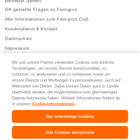
Beliebte Seiten
Oft gestellte Fragen zu Famigros
Alle Informationen zum Famigros Club
Kundendienst & Kontakt
Datenschutz
Impressum
Wir und unsere Partner verwenden Cookies und ähnliche
Bleibe mit uns in Kontakt
Technologien, um unsere Dienste bereitzustellen, zu
Facebook
schützen, zu analysieren und zu verbessern sowie um
https://twitter.com/migros
https://www.youtube.com/user/Migr
Pinterest
Instagram
unsere Dienste und Werbungen zu personalisieren, auch auf
Webseiten von Dritten. Dabei können Daten auch in Länder
übermittelt werden, die möglicherweise kein gleichwertiges
Cookie-Einstellungen
Datenschutzniveau haben. Weitere Informationen findest du
in unseren
Cookie-Informationen.
DE
FR
IT
Nur notwendige Cookies
© 2026 Migros-Genossenschafts-Bund
Alle Cookies akzeptieren
Copyright