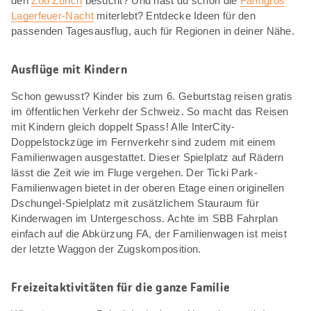
den
Zoo Zürich
besucht? Und hast du schon die
Famigros
Lagerfeuer-Nacht
miterlebt? Entdecke Ideen für den
passenden Tagesausflug, auch für Regionen in deiner Nähe.
Ausflüge mit Kindern
Schon gewusst? Kinder bis zum 6. Geburtstag reisen gratis
im öffentlichen Verkehr der Schweiz. So macht das Reisen
mit Kindern gleich doppelt Spass! Alle InterCity-
Doppelstockzüge im Fernverkehr sind zudem mit einem
Familienwagen ausgestattet. Dieser Spielplatz auf Rädern
lässt die Zeit wie im Fluge vergehen. Der Ticki Park-
Familienwagen bietet in der oberen Etage einen originellen
Dschungel-Spielplatz mit zusätzlichem Stauraum für
Kinderwagen im Untergeschoss. Achte im SBB Fahrplan
einfach auf die Abkürzung FA, der Familienwagen ist meist
der letzte Waggon der Zugskomposition.
Freizeitaktivitäten für die ganze Familie