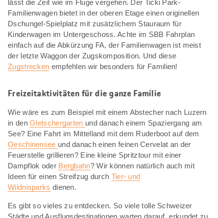
lässt die Zeit wie im Fluge vergehen. Der Ticki Park-
Familienwagen bietet in der oberen Etage einen originellen
Dschungel-Spielplatz mit zusätzlichem Stauraum für
Kinderwagen im Untergeschoss. Achte im SBB Fahrplan
einfach auf die Abkürzung FA, der Familienwagen ist meist
der letzte Waggon der Zugskomposition. Und diese
Zugstrecken
empfehlen wir besonders für Familien!
Freizeitaktivitäten für die ganze Familie
Wie wäre es zum Beispiel mit einem Abstecher nach Luzern
in den
Gletschergarten
und danach einem Spaziergang am
See? Eine Fahrt im Mittelland mit dem Ruderboot auf dem
Oeschinensee
und danach einen feinen Cervelat an der
Feuerstelle grillieren? Eine kleine Spritztour mit einer
Dampflok oder
Bergbahn
? Wir können natürlich auch mit
Ideen für einen Streifzug durch
Tier- und
Wildnisparks
dienen.
Es gibt so vieles zu entdecken. So viele tolle Schweizer
Städte und Ausflugsdestinationen warten darauf, erkundet zu