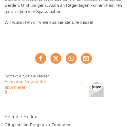
werden. Und übrigens, Auch an Regentagen können Familien
ganz schön viel Spass haben.
Wir wünschen dir viele spannende Erlebnisse!
Diese
Jetzt weiterempfehlen
Seite
teilen
Fusszeile
Fusszeile
Kontakt & Soziale Medien
Navigation
Famigros Newsletter
abonnieren
Beliebte Seiten
Oft gestellte Fragen zu Famigros