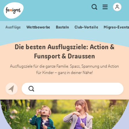
Sprungmarken
Header
Home Famigros.ch
Logo
Meta
Menu
Suche
Navigation
Navigation
öffnen
Ausflüge
Wettbewerbe
Basteln
Club-Vorteile
Migros-Event
Die besten Ausflugsziele: Action &
Funsport & Draussen
Ausflugsziele für die ganze Familie. Spass, Spannung und Action
für Kinder – ganz in deiner Nähe!
Jetzt
Suchen