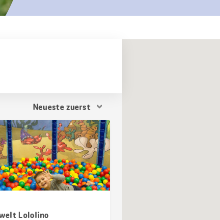
Resultat
Sortierung
elt Lololino