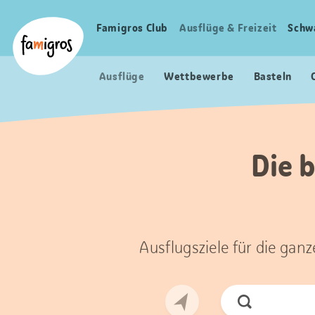
Sprungmarken
Header
Home Famigros.ch
Navigation
Logo
Famigros Club
Ausflüge & Freizeit
Schw
Haupt
Navigation
Ausflüge
Wettbewerbe
Basteln
Die 
Ausflugsziele für die gan
Jetzt