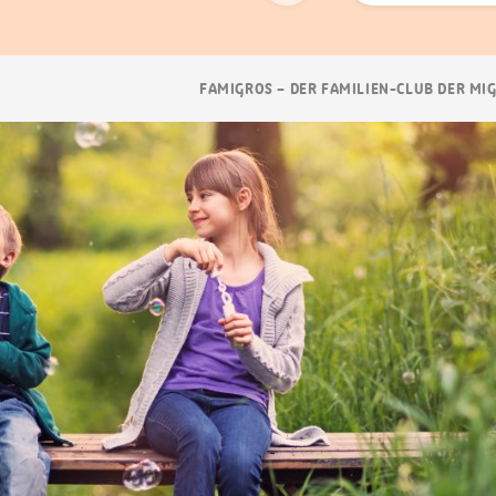
Suchen
Breadcrumb
FAMIGROS – DER FAMILIEN-CLUB DER MI
Navigation