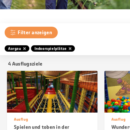
Filter anzeigen
Aargau
Indoorspielplätze
4
Ausflugsziele
Ausflug
Ausflug
Spielen und toben in der
Wunderw