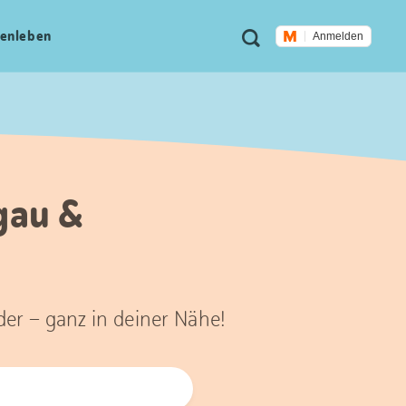
Meta
Suche
en­leben
Anmelden
Navigation
gau &
der – ganz in deiner Nähe!