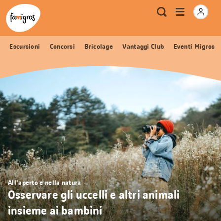
Navigazione
Header
Pagina iniziale Famigros.ch
Logo
Metanavigazione
Apri
Ricerca
segnalibri
menu
Escursioni
Concorsi
Bricolage
Vantaggi Club
Eventi Migros
All'aperto e nella natura
Osservare gli uccelli e altri animali
insieme ai bambini