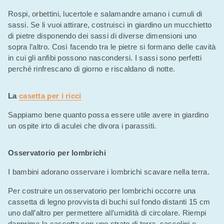
Rospi, orbettini, lucertole e salamandre amano i cumuli di
sassi. Se li vuoi attirare, costruisci in giardino un mucchietto
di pietre disponendo dei sassi di diverse dimensioni uno
sopra l’altro. Così facendo tra le pietre si formano delle cavità
in cui gli anfibi possono nascondersi. I sassi sono perfetti
perché rinfrescano di giorno e riscaldano di notte.
La
casetta per i ricci
Sappiamo bene quanto possa essere utile avere in giardino
un ospite irto di aculei che divora i parassiti.
Osservatorio per lombrichi
I bambini adorano osservare i lombrichi scavare nella terra.
Per costruire un osservatorio per lombrichi occorre una
cassetta di legno provvista di buchi sul fondo distanti 15 cm
uno dall’altro per permettere all’umidità di circolare. Riempi
dapprima la cassetta con uno strato di terra, sassolini e