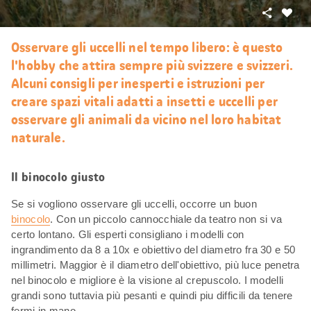
Condivid
Mi
piace
Osservare gli uccelli nel tempo libero: è questo
l'hobby che attira sempre più svizzere e svizzeri.
Alcuni consigli per inesperti e istruzioni per
creare spazi vitali adatti a insetti e uccelli per
osservare gli animali da vicino nel loro habitat
naturale.
Il binocolo giusto
Se si vogliono osservare gli uccelli, occorre un buon
binocolo
. Con un piccolo cannocchiale da teatro non si va
certo lontano. Gli esperti consigliano i modelli con
ingrandimento da 8 a 10x e obiettivo del diametro fra 30 e 50
millimetri. Maggior è il diametro dell'obiettivo, più luce penetra
nel binocolo e migliore è la visione al crepuscolo. I modelli
grandi sono tuttavia più pesanti e quindi piu difficili da tenere
fermi in mano.