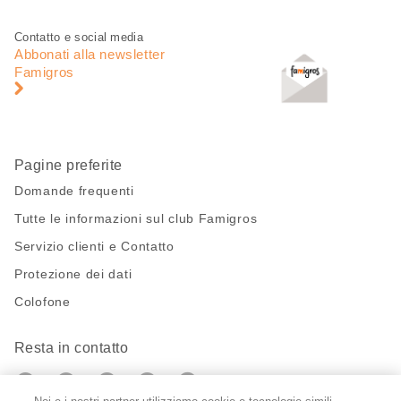
pagina
Piè
Navigazione
Contatto e social media
di
piè
Abbonati alla newsletter
pagina
di
Famigros
pagina
Pagine preferite
Domande frequenti
Tutte le informazioni sul club Famigros
Servizio clienti e Contatto
Protezione dei dati
Colofone
Resta in contatto
https://twitter.com/migros?
https://www.youtube.com/user/Migr
Pinterest
Instagram
utm_campaign=lead&utm_medium=referra
utm_campaign=lead&utm_medium=ref