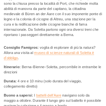
sono la chiusa presso la località di Port, che richiede molta
abilità di manovra da parte del capitano, la cittadina
medievale di Büren an der Aare con il suo imponente ponte di
legno e la colonia di cicogne di Altreu, una stazione per la
cura e la nidificazione delle cicogne bianche di fama
internazionale. Da Soletta partono ogni ora diversi treni che
riportano i passeggeri direttamente a Berna.
Consiglio Famigros:
voglia di esplorare di più la natura?
Allora una visita al
museo di scienze naturali di Soletta è
d'obbligo
.
Itinerario:
Berna–Bienne–Soletta, percorribile in entrambe le
direzioni
Durata:
4 ore e 10 minu (solo durata del viaggio,
collegamento diretto)
Buono a sapersi:
I
battelli dell'Aare
navigano solo da
maggio a ottobre. Durante il lungo giro sul battello è possibile
gustare la colazione o il pranzo a bordo.