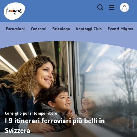
Navigazione
Header
Pagina iniziale Famigros.ch
Logo
Metanavigazione
Apri
Ricerca
segnalibri
menu
Escursioni
Concorsi
Bricolage
Vantaggi Club
Eventi Migros
Consiglio per il tempo libero
I 9 itinerari ferroviari più belli in
Svizzera