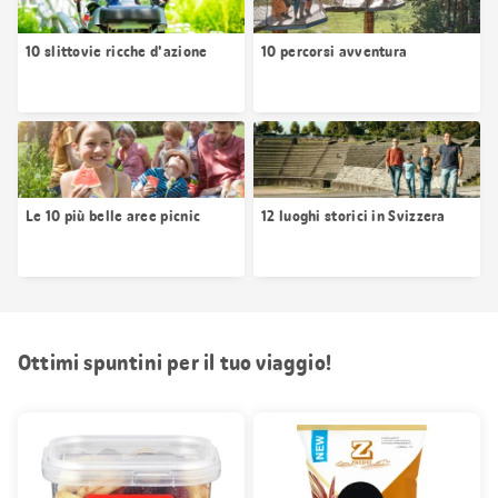
10 slittovie ricche d'azione
10 percorsi avventura
Le 10 più belle aree picnic
12 luoghi storici in Svizzera
Ottimi spuntini per il tuo viaggio!