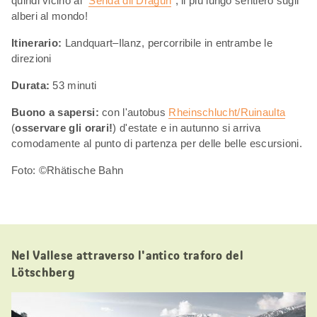
quindi vicino al "
Senda dil Dragun
", il più lungo sentiero sugli
alberi al mondo!
Itinerario:
Landquart–Ilanz, percorribile in entrambe le
direzioni
Durata:
53 minuti
Buono a sapersi:
con l'autobus
Rheinschlucht/Ruinaulta
(
osservare gli orari!
) d'estate e in autunno si arriva
comodamente al punto di partenza per delle belle escursioni.
Foto: ©Rhätische Bahn
Nel Vallese attraverso l'antico traforo del
Lötschberg