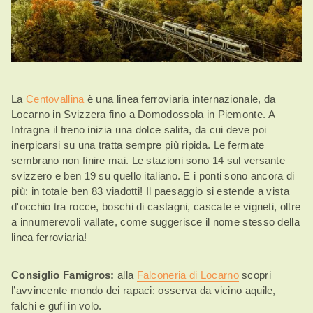
La
Centovallina
è una linea ferroviaria internazionale, da
Locarno in Svizzera fino a Domodossola in Piemonte. A
Intragna il treno inizia una dolce salita, da cui deve poi
inerpicarsi su una tratta sempre più ripida. Le fermate
sembrano non finire mai. Le stazioni sono 14 sul versante
svizzero e ben 19 su quello italiano. E i ponti sono ancora di
più: in totale ben 83 viadotti! Il paesaggio si estende a vista
d'occhio tra rocce, boschi di castagni, cascate e vigneti, oltre
a innumerevoli vallate, come suggerisce il nome stesso della
linea ferroviaria!
Consiglio Famigros:
alla
Falconeria di Locarno
scopri
l’avvincente mondo dei rapaci: osserva da vicino aquile,
falchi e gufi in volo.