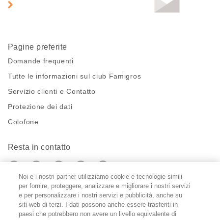
pagina
Pagine preferite
Domande frequenti
Tutte le informazioni sul club Famigros
Servizio clienti e Contatto
Protezione dei dati
Colofone
Resta in contatto
https://twitter.com/migros?
https://www.youtube.com/user/Migr
Pinterest
Instagram
utm_campaign=lead&utm_medium=referra
utm_campaign=lead&utm_medium=ref
Noi e i nostri partner utilizziamo cookie e tecnologie simili
per fornire, proteggere, analizzare e migliorare i nostri servizi
Impostazioni cookie
e per personalizzare i nostri servizi e pubblicità, anche su
siti web di terzi. I dati possono anche essere trasferiti in
paesi che potrebbero non avere un livello equivalente di