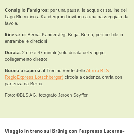
Consiglio Famigros:
per una pausa, le acque cristalline del
Lago Blu vicino a Kandergrund invitano a una passeggiata da
favola.
Itinerario:
Berna–Kandersteg–Briga–Berna, percorribile in
entrambe le direzioni
Durata:
2 ore e 47 minuti (solo durata del viaggio,
collegamento diretto)
Buono a sapersi:
il Trenino Verde delle
Alpi (o BLS
RegioExpress Lötschberger)
circola a cadenza oraria con
partenza da Berna.
Foto: ©BLS AG, fotografo Jeroen Seyffer
Viaggio in treno sul Brünig con l'espresso Lucerna-