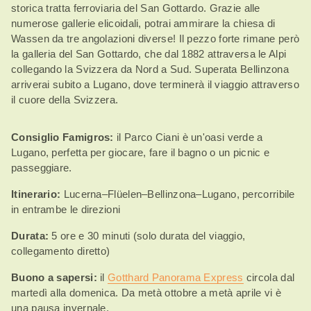
storica tratta ferroviaria del San Gottardo. Grazie alle
numerose gallerie elicoidali, potrai ammirare la chiesa di
Wassen da tre angolazioni diverse! Il pezzo forte rimane però
la galleria del San Gottardo, che dal 1882 attraversa le Alpi
collegando la Svizzera da Nord a Sud. Superata Bellinzona
arriverai subito a Lugano, dove terminerà il viaggio attraverso
il cuore della Svizzera.
Consiglio Famigros:
il Parco Ciani è un'oasi verde a
Lugano, perfetta per giocare, fare il bagno o un picnic e
passeggiare.
Itinerario:
Lucerna–Flüelen–Bellinzona–Lugano, percorribile
in entrambe le direzioni
Durata:
5 ore e 30 minuti (solo durata del viaggio,
collegamento diretto)
Buono a sapersi:
il
Gotthard Panorama Express
circola dal
martedì alla domenica. Da metà ottobre a metà aprile vi è
una pausa invernale.