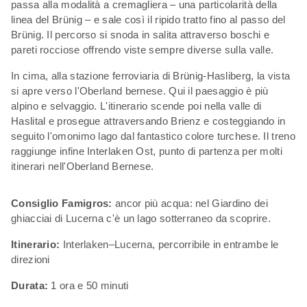
passa alla modalità a cremagliera – una particolarità della
linea del Brünig – e sale così il ripido tratto fino al passo del
Brünig. Il percorso si snoda in salita attraverso boschi e
pareti rocciose offrendo viste sempre diverse sulla valle.
In cima, alla stazione ferroviaria di Brünig-Hasliberg, la vista
si apre verso l'Oberland bernese. Qui il paesaggio è più
alpino e selvaggio. L'itinerario scende poi nella valle di
Haslital e prosegue attraversando Brienz e costeggiando in
seguito l'omonimo lago dal fantastico colore turchese. Il treno
raggiunge infine Interlaken Ost, punto di partenza per molti
itinerari nell'Oberland Bernese.
Consiglio Famigros:
ancor più acqua: nel Giardino dei
ghiacciai di Lucerna c'è un lago sotterraneo da scoprire.
Itinerario:
Interlaken–Lucerna, percorribile in entrambe le
direzioni
Durata:
1 ora e 50 minuti