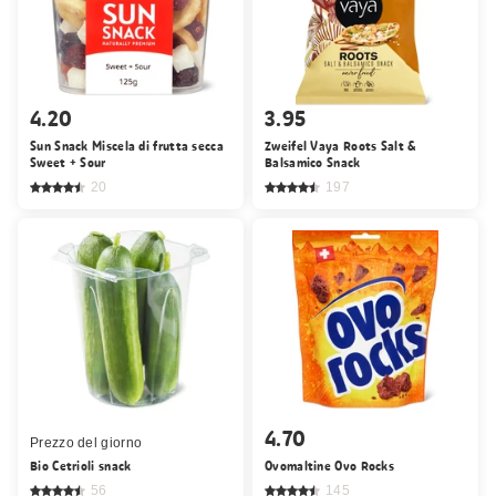
4.20
3.95
Sun Snack Miscela di frutta secca
Zweifel Vaya Roots Salt &
Sweet + Sour
Balsamico Snack
20
197
4.70
Prezzo del giorno
Bio Cetrioli snack
Ovomaltine Ovo Rocks
56
145