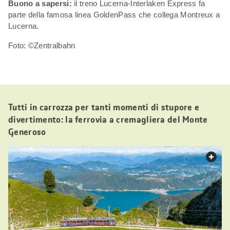
Buono a sapersi:
il treno Lucerna-Interlaken Express fa
parte della famosa linea GoldenPass che collega Montreux a
Lucerna.
Foto: ©Zentralbahn
Tutti in carrozza per tanti momenti di stupore e
divertimento: la ferrovia a cremagliera del Monte
Generoso
web.