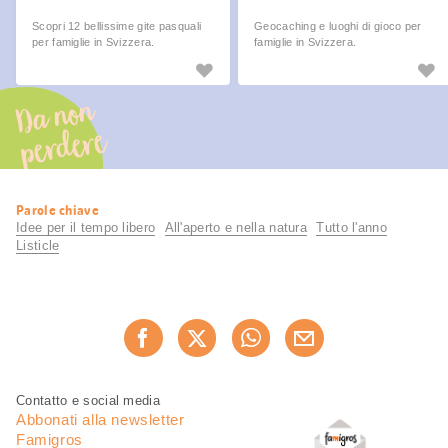
Scopri 12 bellissime gite pasquali
Geocaching e luoghi di gioco per
per famiglie in Svizzera.
famiglie in Svizzera.
Da non
perdere
Informazioni
Parole chiave
utili
Idee per il tempo libero
All'aperto e nella natura
Tutto l'anno
Listicle
Condividi
Consiglia ora
questa
pagina
Piè
Navigazione
Contatto e social media
di
piè
Abbonati alla newsletter
pagina
di
Famigros