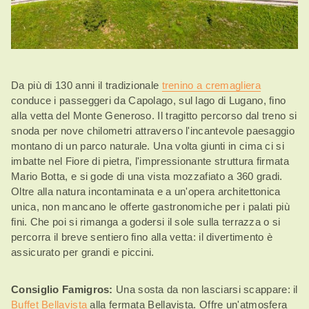
Da più di 130 anni il tradizionale
trenino a cremagliera
conduce i passeggeri da Capolago, sul lago di Lugano, fino
alla vetta del Monte Generoso. Il tragitto percorso dal treno si
snoda per nove chilometri attraverso l'incantevole paesaggio
montano di un parco naturale. Una volta giunti in cima ci si
imbatte nel Fiore di pietra, l'impressionante struttura firmata
Mario Botta, e si gode di una vista mozzafiato a 360 gradi.
Oltre alla natura incontaminata e a un'opera architettonica
unica, non mancano le offerte gastronomiche per i palati più
fini. Che poi si rimanga a godersi il sole sulla terrazza o si
percorra il breve sentiero fino alla vetta: il divertimento è
assicurato per grandi e piccini.
Consiglio Famigros:
Una sosta da non lasciarsi scappare: il
Buffet Bellavista
alla fermata Bellavista. Offre un'atmosfera