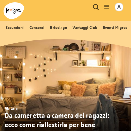
Navigazione
Header
Pagina iniziale Famigros.ch
Logo
Metanavigazione
Apri
Ricerca
segnalibri
menu
Escursioni
Concorsi
Bricolage
Vantaggi Club
Eventi Migros
Abitare
Da cameretta a camera dei ragazzi:
ecco come riallestirla per bene