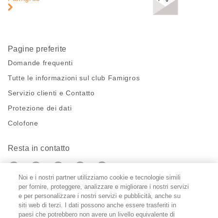
pagina
Pagine preferite
Domande frequenti
Tutte le informazioni sul club Famigros
Servizio clienti e Contatto
Protezione dei dati
Colofone
Resta in contatto
https://twitter.com/migros?
https://www.youtube.com/user/Migr
Pinterest
Instagram
utm_campaign=lead&utm_medium=referra
utm_campaign=lead&utm_medium=ref
Noi e i nostri partner utilizziamo cookie e tecnologie simili
per fornire, proteggere, analizzare e migliorare i nostri servizi
Impostazioni cookie
e per personalizzare i nostri servizi e pubblicità, anche su
siti web di terzi. I dati possono anche essere trasferiti in
paesi che potrebbero non avere un livello equivalente di