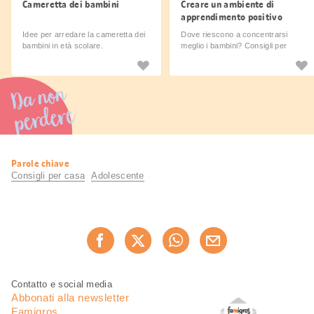
Cameretta dei bambini
Creare un ambiente di
apprendimento positivo
Idee per arredare la cameretta dei
Dove riescono a concentrarsi
bambini in età scolare.
meglio i bambini? Consigli per
creare un ambiente favorevole
all'apprendimento.
Da non
perdere
Informazioni
Parole chiave
utili
Consigli per casa
Adolescente
Condividi
Consiglia ora
questa
pagina
Piè
Navigazione
Contatto e social media
di
piè
Abbonati alla newsletter
pagina
di
Famigros