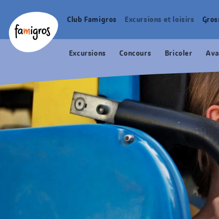
Signets
Header
Accueil Famigros.ch
de
Logo
Club Famigros
Excursions et loisirs
Gros
Navigation
navigation
principale
Excursions
Concours
Bricoler
Ava