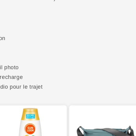
don
il photo
 recharge
io pour le trajet