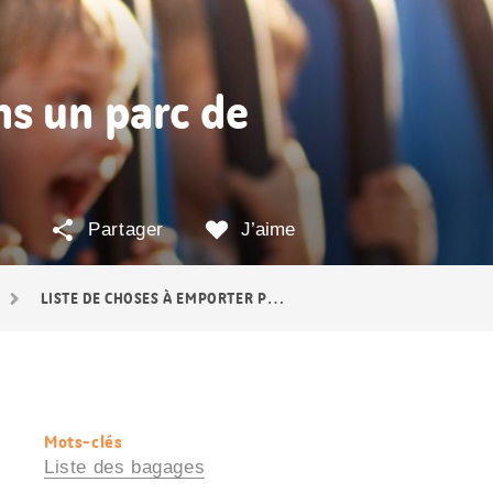
ns un parc de
Partager
J’aime
LISTE DE CHOSES À EMPORTER POUR SE RENDRE DANS UN PARC DE LOISIRS
Mots-clés
Informations
Liste des bagages
utiles