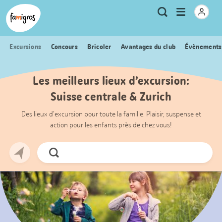
Signets
Header
Accueil Famigros.ch
Logo
Métanavigation
Ouvrir
Recherche
de
le
navigation
menu
Excursions
Concours
Bricoler
Avantages du club
Évènements
Les meilleurs lieux d’excursion:
Suisse centrale & Zurich
Des lieux d’excursion pour toute la famille. Plaisir, suspense et
action pour les enfants près de chez vous!
Chercher