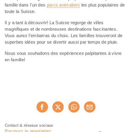
famille dans l'un des
parcs animaliers
les plus populaires de
toute la Suisse.
Il y a tant à découvrir! La Suisse regorge de villes
magnifiques et de nombreuses destinations fascinantes.
Vous aurez l’embarras du choix. Les familles trouveront de
superbes idées pour se divertir aussi par temps de pluie.
Nous vous souhaitons des expériences palpitantes à vivre
en famille!
Partager
Recommander maintenan
cette
page
Pied
Navigation
Contact & réseaux sociaux
de
en
Recevez la newsletter