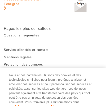
page
pied
Famigros
de
page
Pages les plus consultées
Questions fréquentes
Service clientèle et contact
Méntions légales
Protection des données
Nous et nos partenaires utilisons des cookies et des
Restez en contact!
technologies similaires pour fournir, protéger, analyser et
Facebook
améliorer nos services et pour personnaliser nos services et
http://twitter.com/migros
https://www.youtube.com/user/Migr
Pinterest
Instagram
publicités, aussi sur les sites web de tiers. Les données
peuvent également être transférées vers des pays qui n'ont
peut-être pas un niveau de protection des données
Paramètres des cookies
équivalent. Vous trouverez plus d'informations dans