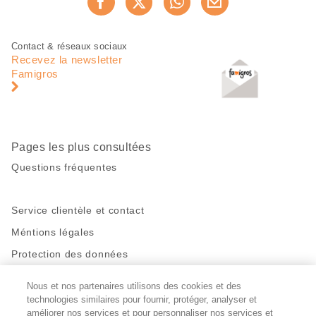
Recommander maintenan
cette
page
Pied
Navigation
Contact & réseaux sociaux
de
en
Recevez la newsletter
page
pied
Famigros
de
page
Pages les plus consultées
Questions fréquentes
Service clientèle et contact
Méntions légales
Protection des données
Nous et nos partenaires utilisons des cookies et des
Restez en contact!
technologies similaires pour fournir, protéger, analyser et
Facebook
améliorer nos services et pour personnaliser nos services et
http://twitter.com/migros
https://www.youtube.com/user/Migr
Pinterest
Instagram