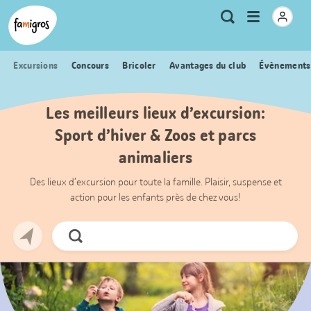
Signets
Header
Accueil Famigros.ch
Logo
Métanavigation
Ouvrir
Recherche
de
le
navigation
menu
Excursions
Concours
Bricoler
Avantages du club
Évènements
Les meilleurs lieux d’excursion:
Sport d’hiver & Zoos et parcs
animaliers
Des lieux d’excursion pour toute la famille. Plaisir, suspense et
action pour les enfants près de chez vous!
Chercher