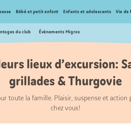
sesse
Bébé et petit enfant
Enfants et adolescents
Vie de 
ntages du club
Évènements Migros
leurs lieux d’excursion: S
grillades & Thurgovie
ur toute la famille. Plaisir, suspense et action
chez vous!