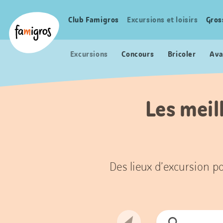
Signets
Header
Accueil Famigros.ch
de
Logo
Club Famigros
Excursions et loisirs
Gros
Navigation
navigation
principale
Excursions
Concours
Bricoler
Ava
Les meil
Des lieux d’excursion po