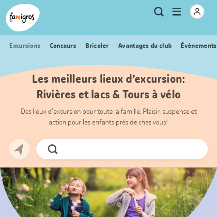
Signets
Header
Accueil Famigros.ch
Logo
Métanavigation
Ouvrir
Recherche
de
le
navigation
menu
Excursions
Concours
Bricoler
Avantages du club
Évènements
Les meilleurs lieux d’excursion:
Rivières et lacs & Tours à vélo
Des lieux d’excursion pour toute la famille. Plaisir, suspense et
action pour les enfants près de chez vous!
Chercher