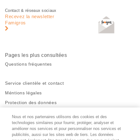
Pied
Navigation
Contact & réseaux sociaux
de
en
Recevez la newsletter
page
pied
Famigros
de
page
Pages les plus consultées
Questions fréquentes
Service clientèle et contact
Méntions légales
Protection des données
Nous et nos partenaires utilisons des cookies et des
Restez en contact!
technologies similaires pour fournir, protéger, analyser et
Facebook
améliorer nos services et pour personnaliser nos services et
http://twitter.com/migros
https://www.youtube.com/user/Migr
Pinterest
Instagram
publicités, aussi sur les sites web de tiers. Les données