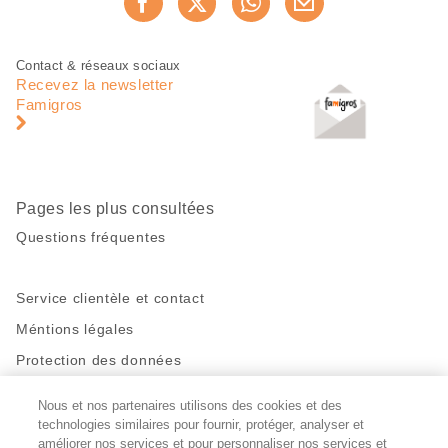
Recommander maintenan
cette
page
Pied
Navigation
Contact & réseaux sociaux
de
en
Recevez la newsletter
page
pied
Famigros
de
page
Pages les plus consultées
Questions fréquentes
Service clientèle et contact
Méntions légales
Protection des données
Nous et nos partenaires utilisons des cookies et des
Restez en contact!
technologies similaires pour fournir, protéger, analyser et
Facebook
améliorer nos services et pour personnaliser nos services et
http://twitter.com/migros
https://www.youtube.com/user/Migr
Pinterest
Instagram