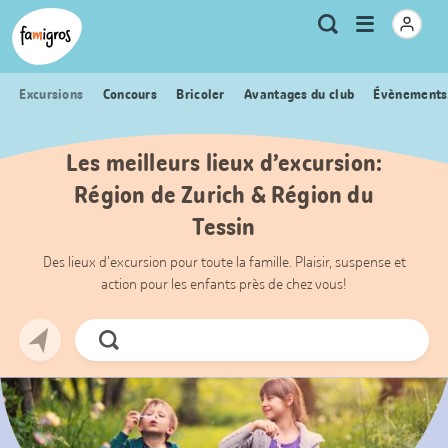
Signets
Header
Accueil Famigros.ch
Logo
Métanavigation
Ouvrir
Recherche
de
le
navigation
menu
Excursions
Concours
Bricoler
Avantages du club
Évènements
Les meilleurs lieux d’excursion:
Région de Zurich & Région du
Tessin
Des lieux d’excursion pour toute la famille. Plaisir, suspense et
action pour les enfants près de chez vous!
Chercher