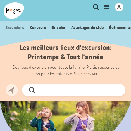
Signets
Header
Accueil Famigros.ch
Logo
Métanavigation
Ouvrir
Recherche
de
le
navigation
menu
Excursions
Concours
Bricoler
Avantages du club
Évènements
Les meilleurs lieux d’excursion:
Printemps & Tout l'année
Des lieux d’excursion pour toute la famille. Plaisir, suspense et
action pour les enfants près de chez vous!
Chercher