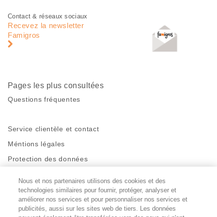
Pied
Navigation
Contact & réseaux sociaux
de
en
Recevez la newsletter
page
pied
Famigros
de
page
Pages les plus consultées
Questions fréquentes
Service clientèle et contact
Méntions légales
Protection des données
Nous et nos partenaires utilisons des cookies et des
Restez en contact!
technologies similaires pour fournir, protéger, analyser et
Facebook
améliorer nos services et pour personnaliser nos services et
http://twitter.com/migros
https://www.youtube.com/user/Migr
Pinterest
Instagram
publicités, aussi sur les sites web de tiers. Les données