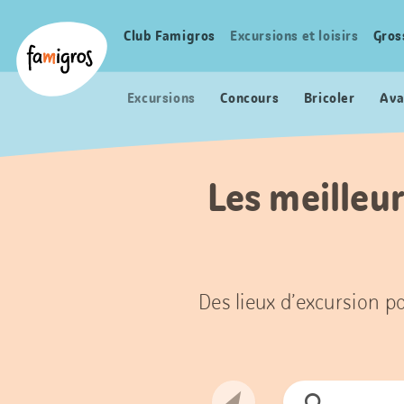
Signets
Header
Accueil Famigros.ch
de
Logo
Club Famigros
Excursions et loisirs
Gros
Navigation
navigation
principale
Excursions
Concours
Bricoler
Ava
Les meilleur
Des lieux d’excursion po