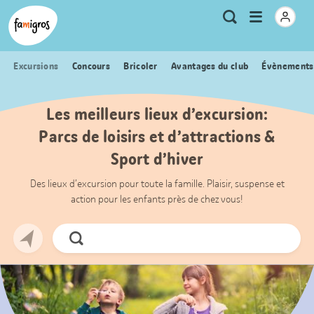
Signets
Header
Accueil Famigros.ch
Logo
Métanavigation
Ouvrir
Recherche
de
le
navigation
menu
Excursions
Concours
Bricoler
Avantages du club
Évènements
Les meilleurs lieux d’excursion:
Parcs de loisirs et d’attractions &
Sport d’hiver
Des lieux d’excursion pour toute la famille. Plaisir, suspense et
action pour les enfants près de chez vous!
Chercher