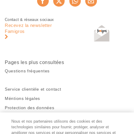
Recommander maintenan
cette
page
Pied
Navigation
Contact & réseaux sociaux
de
en
Recevez la newsletter
page
pied
Famigros
de
page
Pages les plus consultées
Questions fréquentes
Service clientèle et contact
Méntions légales
Protection des données
Nous et nos partenaires utilisons des cookies et des
Restez en contact!
technologies similaires pour fournir, protéger, analyser et
Facebook
améliorer nos services et pour personnaliser nos services et
http://twitter.com/migros
https://www.youtube.com/user/Migr
Pinterest
Instagram