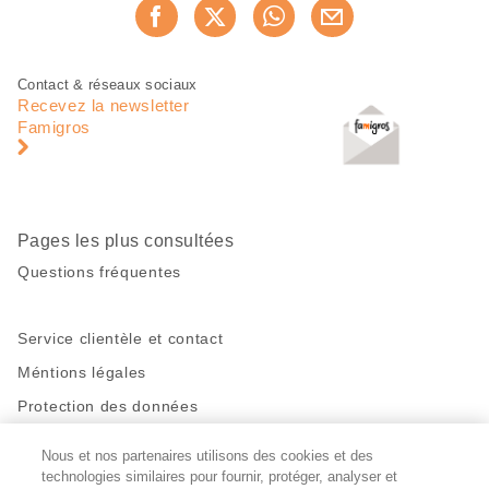
Partager
Recommander maintenan
cette
page
Pied
Navigation
Contact & réseaux sociaux
de
en
Recevez la newsletter
page
pied
Famigros
de
page
Pages les plus consultées
Questions fréquentes
Service clientèle et contact
Méntions légales
Protection des données
Nous et nos partenaires utilisons des cookies et des
Restez en contact!
technologies similaires pour fournir, protéger, analyser et