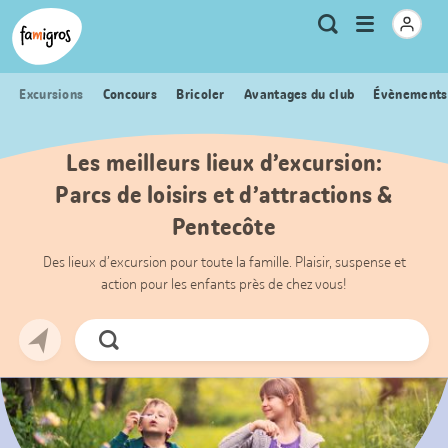
Signets
Header
Accueil Famigros.ch
Logo
Métanavigation
Ouvrir
Recherche
de
le
navigation
menu
Excursions
Concours
Bricoler
Avantages du club
Évènements
Les meilleurs lieux d’excursion:
Parcs de loisirs et d’attractions &
Pentecôte
Des lieux d’excursion pour toute la famille. Plaisir, suspense et
action pour les enfants près de chez vous!
Chercher