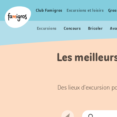
Signets
Header
Accueil Famigros.ch
de
Logo
Club Famigros
Excursions et loisirs
Gros
Navigation
navigation
principale
Excursions
Concours
Bricoler
Ava
Les meilleur
Des lieux d’excursion po