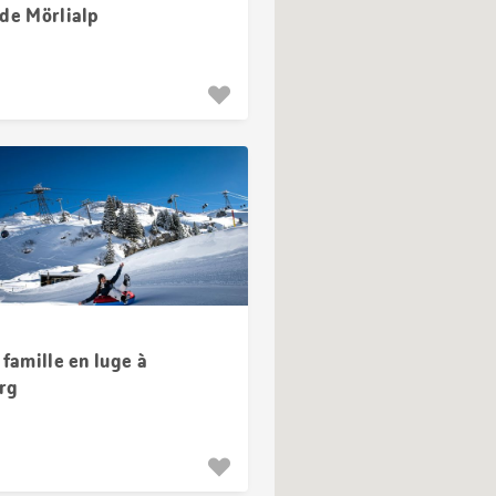
 de Mörlialp
 famille en luge à
rg