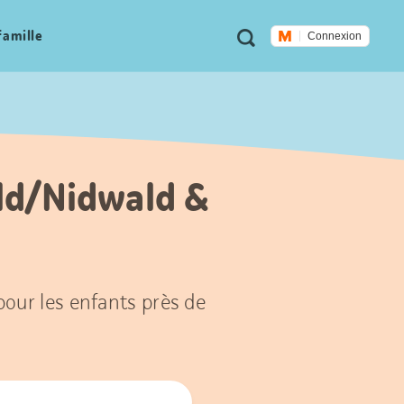
Métanavigation
Recherche
famille
Connexion
ald/Nidwald &
 pour les enfants près de