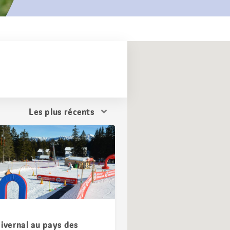
Trier
les
résultats
hivernal au pays des