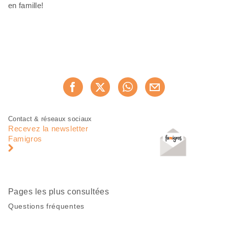
en famille!
Partager
Recommander maintenan
cette
page
Pied
Navigation
Contact & réseaux sociaux
de
en
Recevez la newsletter
page
pied
Famigros
de
page
Pages les plus consultées
Questions fréquentes