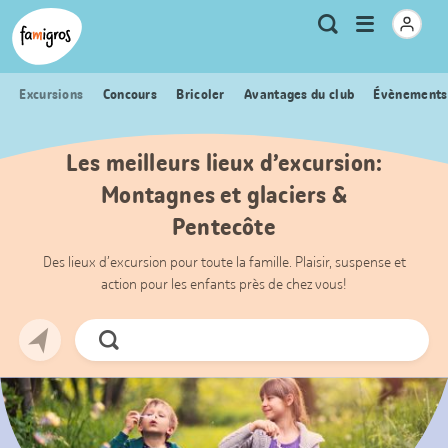
Signets
Header
Accueil Famigros.ch
Logo
Métanavigation
Ouvrir
Recherche
de
le
navigation
menu
Excursions
Concours
Bricoler
Avantages du club
Évènements
Les meilleurs lieux d’excursion:
Montagnes et glaciers &
Pentecôte
Des lieux d’excursion pour toute la famille. Plaisir, suspense et
action pour les enfants près de chez vous!
Chercher