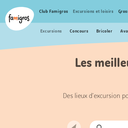
Signets
Header
Accueil Famigros.ch
de
Logo
Club Famigros
Excursions et loisirs
Gros
Navigation
navigation
principale
Excursions
Concours
Bricoler
Ava
Les meille
Des lieux d’excursion po