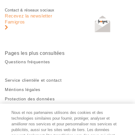
Pied
Navigation
Contact & réseaux sociaux
de
en
Recevez la newsletter
page
pied
Famigros
de
page
Pages les plus consultées
Questions fréquentes
Service clientèle et contact
Méntions légales
Protection des données
Nous et nos partenaires utilisons des cookies et des
Restez en contact!
technologies similaires pour fournir, protéger, analyser et
Facebook
améliorer nos services et pour personnaliser nos services et
http://twitter.com/migros
https://www.youtube.com/user/Migr
Pinterest
Instagram
publicités, aussi sur les sites web de tiers. Les données