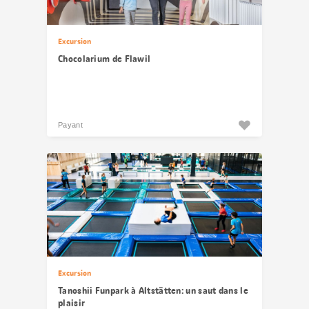
Excursion
Chocolarium de Flawil
Payant
Excursion
Tanoshii Funpark à Altstätten: un saut dans le
plaisir