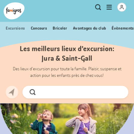
Signets
Header
Accueil Famigros.ch
Logo
Métanavigation
Ouvrir
Recherche
de
le
navigation
menu
Excursions
Concours
Bricoler
Avantages du club
Évènements
Les meilleurs lieux d’excursion:
Jura & Saint-Gall
Des lieux d’excursion pour toute la famille. Plaisir, suspense et
action pour les enfants près de chez vous!
Chercher