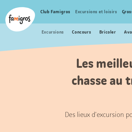
Signets
Header
Accueil Famigros.ch
de
Logo
Club Famigros
Excursions et loisirs
Gros
Navigation
navigation
principale
Excursions
Concours
Bricoler
Ava
Les meilleu
chasse au 
Des lieux d’excursion po