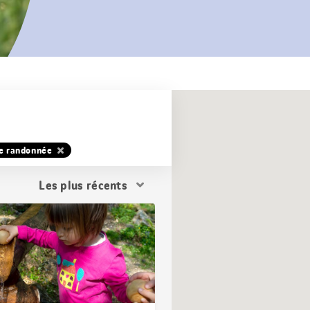
de randonnée
Trier
les
résultats