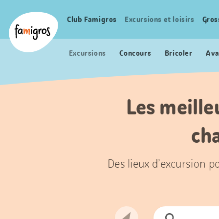
Signets
Header
Accueil Famigros.ch
de
Logo
Club Famigros
Excursions et loisirs
Gros
Navigation
navigation
principale
Excursions
Concours
Bricoler
Ava
Les meilleu
cha
Des lieux d’excursion po