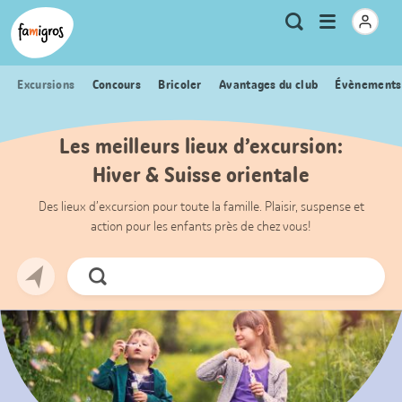
Signets
Header
Accueil Famigros.ch
Logo
Métanavigation
Ouvrir
Recherche
de
le
navigation
menu
Excursions
Concours
Bricoler
Avantages du club
Évènements
Les meilleurs lieux d’excursion:
Hiver & Suisse orientale
Des lieux d’excursion pour toute la famille. Plaisir, suspense et
action pour les enfants près de chez vous!
Chercher