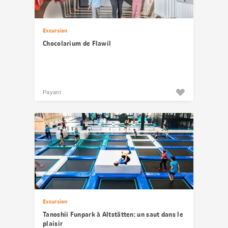
Excursion
Chocolarium de Flawil
Payant
Excursion
Tanoshii Funpark à Altstätten: un saut dans le
plaisir