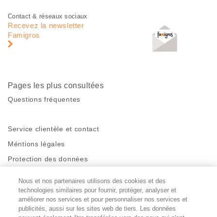
Pied
Navigation
Contact & réseaux sociaux
de
en
Recevez la newsletter
page
pied
Famigros
de
page
Pages les plus consultées
Questions fréquentes
Service clientèle et contact
Méntions légales
Protection des données
Nous et nos partenaires utilisons des cookies et des
Restez en contact!
technologies similaires pour fournir, protéger, analyser et
Facebook
améliorer nos services et pour personnaliser nos services et
http://twitter.com/migros
https://www.youtube.com/user/Migr
Pinterest
Instagram
publicités, aussi sur les sites web de tiers. Les données