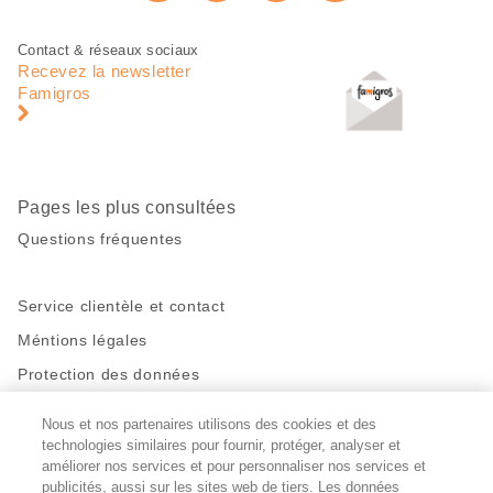
Recommander maintenan
page
Pied
Navigation
Contact & réseaux sociaux
de
en
Recevez la newsletter
page
pied
Famigros
de
page
Pages les plus consultées
Questions fréquentes
Service clientèle et contact
Méntions légales
Protection des données
Nous et nos partenaires utilisons des cookies et des
Restez en contact!
technologies similaires pour fournir, protéger, analyser et
Facebook
améliorer nos services et pour personnaliser nos services et
http://twitter.com/migros
https://www.youtube.com/user/Migr
Pinterest
Instagram
publicités, aussi sur les sites web de tiers. Les données