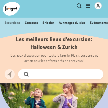
Signets
Header
Accueil Famigros.ch
Logo
Métanavigation
Ouvrir
Recherche
de
le
navigation
menu
Excursions
Concours
Bricoler
Avantages du club
Évènements
Les meilleurs lieux d’excursion:
Halloween & Zurich
Des lieux d’excursion pour toute la famille. Plaisir, suspense et
action pour les enfants près de chez vous!
Chercher