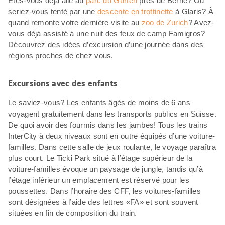
Êtes-vous déjà allé au
parc du Gurten
près de Berne? Ou
seriez-vous tenté par une
descente en trottinette
à Glaris? À
quand remonte votre dernière visite au
zoo de Zurich
? Avez-
vous déjà assisté à une nuit des feux de camp Famigros?
Découvrez des idées d’excursion d’une journée dans des
régions proches de chez vous.
Excursions avec des enfants
Le saviez-vous? Les enfants âgés de moins de 6 ans
voyagent gratuitement dans les transports publics en Suisse.
De quoi avoir des fourmis dans les jambes! Tous les trains
InterCity à deux niveaux sont en outre équipés d’une voiture-
familles. Dans cette salle de jeux roulante, le voyage paraîtra
plus court. Le Ticki Park situé à l’étage supérieur de la
voiture-familles évoque un paysage de jungle, tandis qu’à
l’étage inférieur un emplacement est réservé pour les
poussettes. Dans l’horaire des CFF, les voitures-familles
sont désignées à l’aide des lettres «FA» et sont souvent
situées en fin de composition du train.