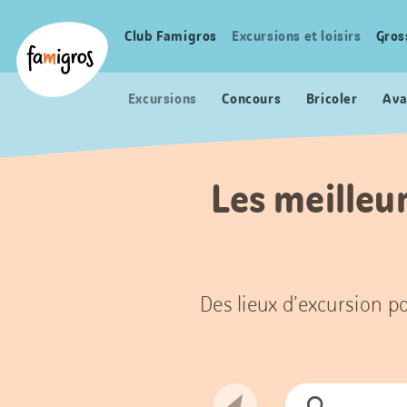
Signets
Header
Accueil Famigros.ch
de
Logo
Club Famigros
Excursions et loisirs
Gros
Navigation
navigation
principale
Excursions
Concours
Bricoler
Ava
Les meilleur
Des lieux d’excursion po