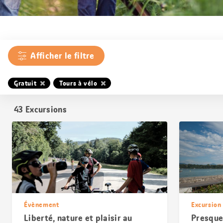
Afficher le filtre
Gratuit
Tours à vélo
43
Excursions
Évènement
Excursion
Liberté, nature et plaisir au
Presque