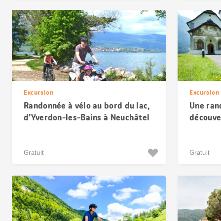
Excursion
Excursion
Randonnée à vélo au bord du lac,
Une ran
d’Yverdon-les-Bains à Neuchâtel
découver
uranais
Gratuit
Gratuit