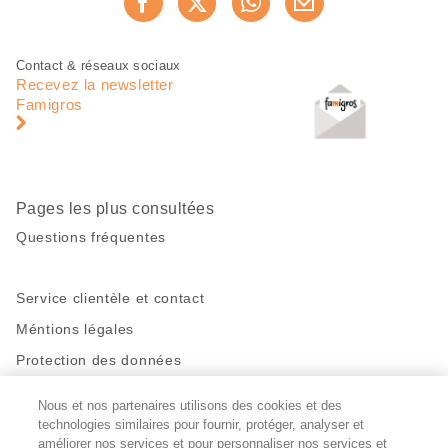
Recommander maintenan
cette
page
Pied
Navigation
Contact & réseaux sociaux
de
en
Recevez la newsletter
page
pied
Famigros
de
page
Pages les plus consultées
Questions fréquentes
Service clientèle et contact
Méntions légales
Protection des données
Nous et nos partenaires utilisons des cookies et des
Restez en contact!
technologies similaires pour fournir, protéger, analyser et
Facebook
améliorer nos services et pour personnaliser nos services et
http://twitter.com/migros
https://www.youtube.com/user/Migr
Pinterest
Instagram