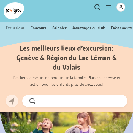
Signets
Header
Accueil Famigros.ch
Logo
Métanavigation
Ouvrir
Recherche
de
le
navigation
menu
Excursions
Concours
Bricoler
Avantages du club
Évènements
Les meilleurs lieux d’excursion:
Genève & Région du Lac Léman &
du Valais
Des lieux d’excursion pour toute la famille. Plaisir, suspense et
action pour les enfants près de chez vous!
Chercher