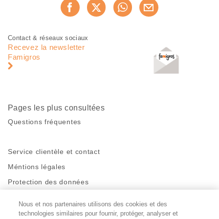
Partager
Recommander maintenan
cette
page
Pied
Navigation
Contact & réseaux sociaux
de
en
Recevez la newsletter
page
pied
Famigros
de
page
Pages les plus consultées
Questions fréquentes
Service clientèle et contact
Méntions légales
Protection des données
Nous et nos partenaires utilisons des cookies et des
Restez en contact!
technologies similaires pour fournir, protéger, analyser et