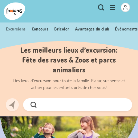
Signets
Header
Accueil Famigros.ch
Logo
Métanavigation
Ouvrir
Recherche
de
le
navigation
menu
Excursions
Concours
Bricoler
Avantages du club
Évènements
Les meilleurs lieux d’excursion:
Fête des raves & Zoos et parcs
animaliers
Des lieux d’excursion pour toute la famille. Plaisir, suspense et
action pour les enfants près de chez vous!
Chercher