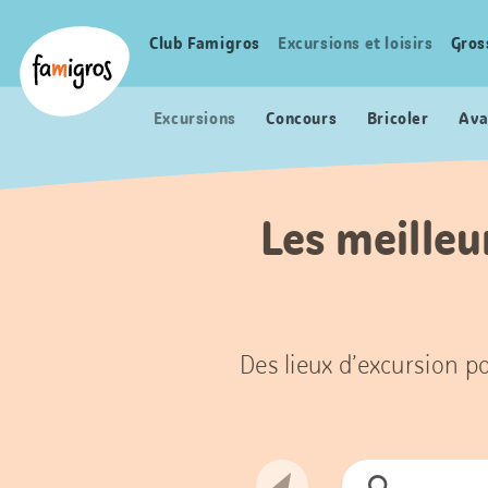
Signets
Header
Accueil Famigros.ch
de
Logo
Club Famigros
Excursions et loisirs
Gros
Navigation
navigation
principale
Excursions
Concours
Bricoler
Ava
Les meilleu
Des lieux d’excursion po