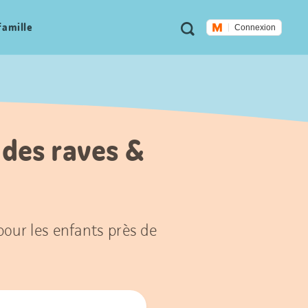
Métanavigation
Recherche
famille
Connexion
 des raves &
 pour les enfants près de