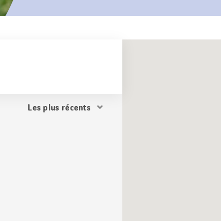
Trier
les
résultats