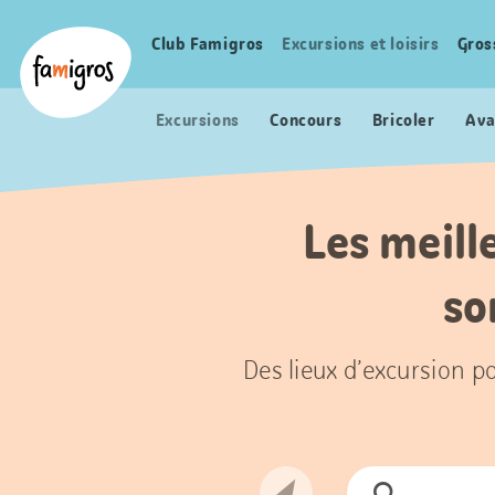
Signets
Header
Accueil Famigros.ch
de
Logo
Club Famigros
Excursions et loisirs
Gros
Navigation
navigation
principale
Excursions
Concours
Bricoler
Ava
Les meille
so
Des lieux d’excursion po