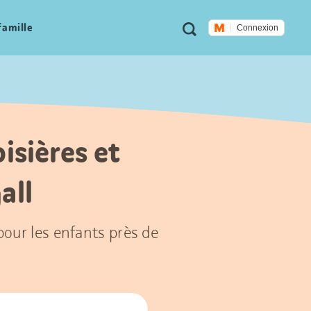
Métanavigation
Recherche
famille
Connexion
oisières et
all
 pour les enfants près de