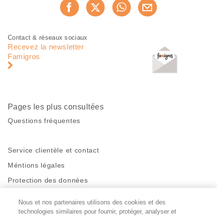
Partager
Recommander maintenan
cette
page
Pied
Navigation
Contact & réseaux sociaux
de
en
Recevez la newsletter
page
pied
Famigros
de
page
Pages les plus consultées
Questions fréquentes
Service clientèle et contact
Méntions légales
Protection des données
Nous et nos partenaires utilisons des cookies et des
Restez en contact!
technologies similaires pour fournir, protéger, analyser et