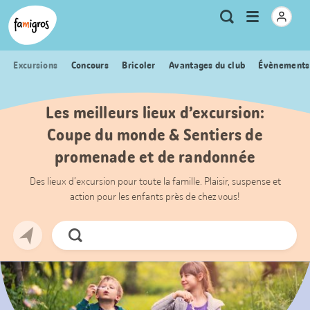
Signets
Header
Accueil Famigros.ch
Logo
Métanavigation
Ouvrir
Recherche
de
le
navigation
menu
Excursions
Concours
Bricoler
Avantages du club
Évènements
Les meilleurs lieux d’excursion:
Coupe du monde & Sentiers de
promenade et de randonnée
Des lieux d’excursion pour toute la famille. Plaisir, suspense et
action pour les enfants près de chez vous!
Chercher