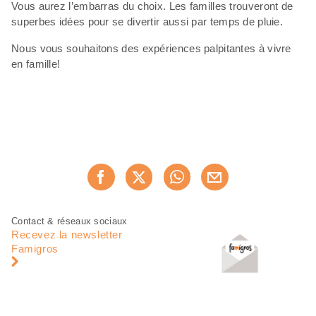
Vous aurez l’embarras du choix. Les familles trouveront de
superbes idées pour se divertir aussi par temps de pluie.
Nous vous souhaitons des expériences palpitantes à vivre
en famille!
Partager
Recommander maintenan
cette
page
Pied
Navigation
Contact & réseaux sociaux
de
en
Recevez la newsletter
page
pied
Famigros
de
page