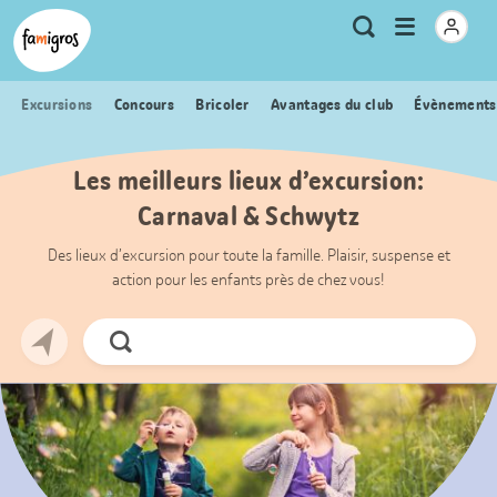
Signets
Header
Accueil Famigros.ch
Logo
Métanavigation
Ouvrir
Recherche
de
le
navigation
menu
Excursions
Concours
Bricoler
Avantages du club
Évènements
Les meilleurs lieux d’excursion:
Carnaval & Schwytz
Des lieux d’excursion pour toute la famille. Plaisir, suspense et
action pour les enfants près de chez vous!
Chercher