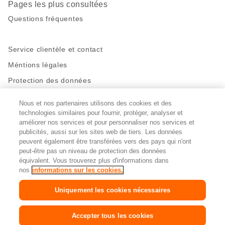
Pages les plus consultées
Questions fréquentes
Service clientèle et contact
Méntions légales
Protection des données
Nous et nos partenaires utilisons des cookies et des
Restez en contact!
technologies similaires pour fournir, protéger, analyser et
Facebook
améliorer nos services et pour personnaliser nos services et
http://twitter.com/migros
https://www.youtube.com/user/Migr
Pinterest
Instagram
publicités, aussi sur les sites web de tiers. Les données
peuvent également être transférées vers des pays qui n'ont
peut-être pas un niveau de protection des données
Paramètres des cookies
équivalent. Vous trouverez plus d'informations dans
nos
informations sur les cookies.
DE
FR
IT
Uniquement les cookies nécessaires
© 2026 La Fédération des coopératives Migros
Accepter tous les cookies
Copyright