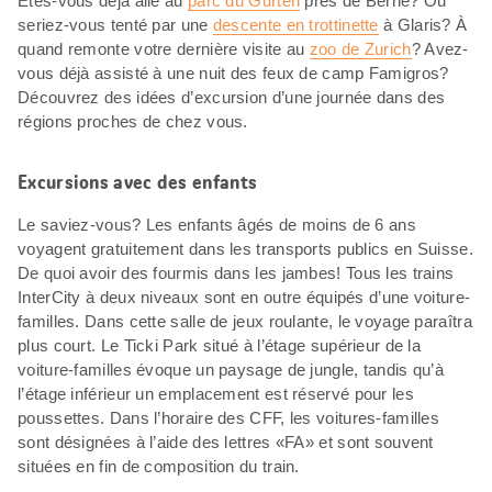
Êtes-vous déjà allé au
parc du Gurten
près de Berne? Ou
seriez-vous tenté par une
descente en trottinette
à Glaris? À
quand remonte votre dernière visite au
zoo de Zurich
? Avez-
vous déjà assisté à une nuit des feux de camp Famigros?
Découvrez des idées d’excursion d’une journée dans des
régions proches de chez vous.
Excursions avec des enfants
Le saviez-vous? Les enfants âgés de moins de 6 ans
voyagent gratuitement dans les transports publics en Suisse.
De quoi avoir des fourmis dans les jambes! Tous les trains
InterCity à deux niveaux sont en outre équipés d’une voiture-
familles. Dans cette salle de jeux roulante, le voyage paraîtra
plus court. Le Ticki Park situé à l’étage supérieur de la
voiture-familles évoque un paysage de jungle, tandis qu’à
l’étage inférieur un emplacement est réservé pour les
poussettes. Dans l’horaire des CFF, les voitures-familles
sont désignées à l’aide des lettres «FA» et sont souvent
situées en fin de composition du train.