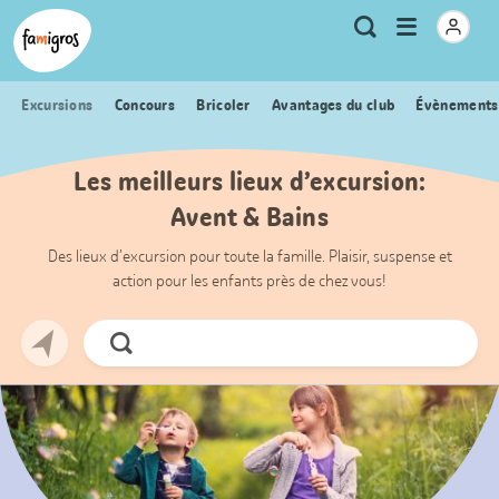
Signets
Header
Accueil Famigros.ch
Logo
Métanavigation
Ouvrir
Recherche
de
le
navigation
menu
Excursions
Concours
Bricoler
Avantages du club
Évènements
Les meilleurs lieux d’excursion:
Avent & Bains
Des lieux d’excursion pour toute la famille. Plaisir, suspense et
action pour les enfants près de chez vous!
Chercher