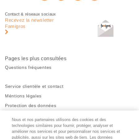
Recommander maintenan
page
Pied
Navigation
Contact & réseaux sociaux
de
en
Recevez la newsletter
page
pied
Famigros
de
page
Pages les plus consultées
Questions fréquentes
Service clientèle et contact
Méntions légales
Protection des données
Nous et nos partenaires utilisons des cookies et des
Restez en contact!
technologies similaires pour fournir, protéger, analyser et
Facebook
améliorer nos services et pour personnaliser nos services et
http://twitter.com/migros
https://www.youtube.com/user/Migr
Pinterest
Instagram
publicités, aussi sur les sites web de tiers. Les données