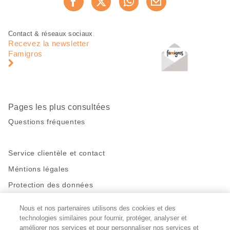
Recommander maintenan
cette
page
Pied
Navigation
Contact & réseaux sociaux
de
en
Recevez la newsletter
page
pied
Famigros
de
page
Pages les plus consultées
Questions fréquentes
Service clientèle et contact
Méntions légales
Protection des données
Nous et nos partenaires utilisons des cookies et des
Restez en contact!
technologies similaires pour fournir, protéger, analyser et
Facebook
améliorer nos services et pour personnaliser nos services et
http://twitter.com/migros
https://www.youtube.com/user/Migr
Pinterest
Instagram