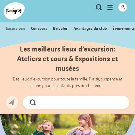
Signets
Header
Accueil Famigros.ch
Logo
Métanavigation
Ouvrir
Recherche
de
le
navigation
menu
Excursions
Concours
Bricoler
Avantages du club
Évènements
Les meilleurs lieux d’excursion:
Ateliers et cours & Expositions et
musées
Des lieux d’excursion pour toute la famille. Plaisir, suspense et
action pour les enfants près de chez vous!
Chercher