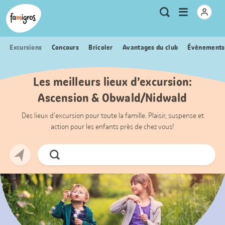
Signets
Header
Accueil Famigros.ch
Logo
Métanavigation
Ouvrir
Recherche
de
le
navigation
menu
Excursions
Concours
Bricoler
Avantages du club
Évènements
Les meilleurs lieux d’excursion:
Ascension & Obwald/Nidwald
Des lieux d’excursion pour toute la famille. Plaisir, suspense et
action pour les enfants près de chez vous!
Chercher