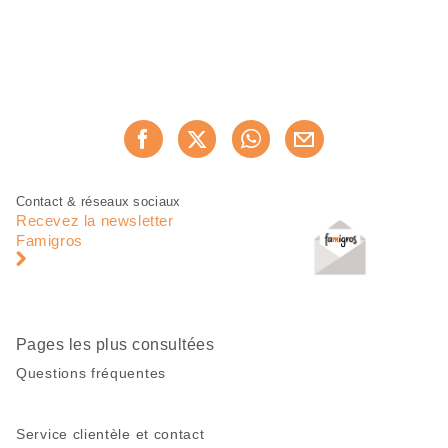
Partager
Recommander maintenan
cette
page
Pied
Navigation
Contact & réseaux sociaux
de
en
Recevez la newsletter
page
pied
Famigros
de
page
Pages les plus consultées
Questions fréquentes
Service clientèle et contact