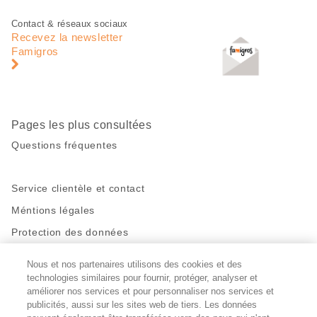
Pied
Navigation
Contact & réseaux sociaux
de
en
Recevez la newsletter
page
pied
Famigros
de
page
Pages les plus consultées
Questions fréquentes
Service clientèle et contact
Méntions légales
Protection des données
Nous et nos partenaires utilisons des cookies et des
Restez en contact!
technologies similaires pour fournir, protéger, analyser et
Facebook
améliorer nos services et pour personnaliser nos services et
http://twitter.com/migros
https://www.youtube.com/user/Migr
Pinterest
Instagram
publicités, aussi sur les sites web de tiers. Les données