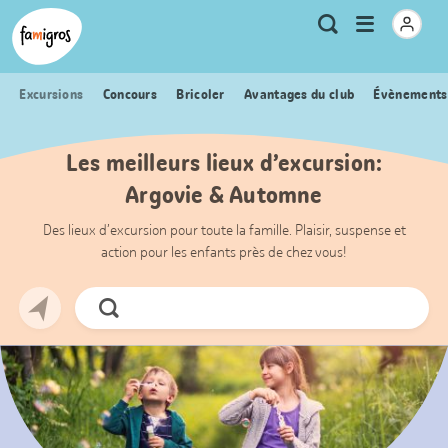
Signets
Header
Accueil Famigros.ch
Logo
Métanavigation
Ouvrir
Recherche
de
le
navigation
menu
Excursions
Concours
Bricoler
Avantages du club
Évènements
Les meilleurs lieux d’excursion:
Argovie & Automne
Des lieux d’excursion pour toute la famille. Plaisir, suspense et
action pour les enfants près de chez vous!
Chercher