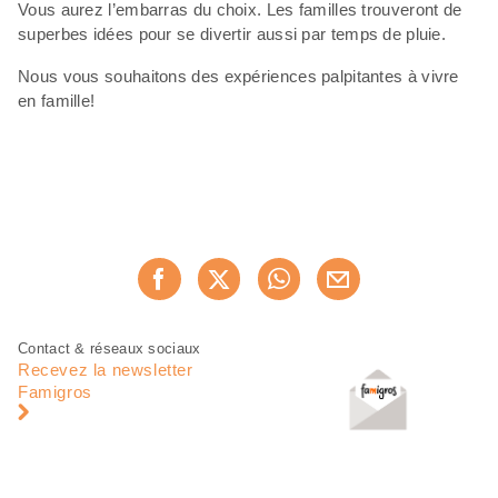
Vous aurez l’embarras du choix. Les familles trouveront de
superbes idées pour se divertir aussi par temps de pluie.
Nous vous souhaitons des expériences palpitantes à vivre
en famille!
Partager
Recommander maintenan
cette
page
Pied
Navigation
Contact & réseaux sociaux
de
en
Recevez la newsletter
page
pied
Famigros
de
page