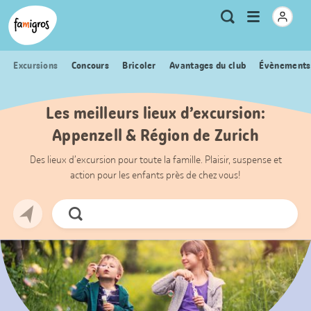
Signets
Header
Accueil Famigros.ch
Logo
Métanavigation
Ouvrir
Recherche
de
le
navigation
menu
Excursions
Concours
Bricoler
Avantages du club
Évènements
Les meilleurs lieux d’excursion:
Appenzell & Région de Zurich
Des lieux d’excursion pour toute la famille. Plaisir, suspense et
action pour les enfants près de chez vous!
Chercher