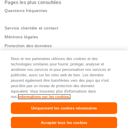
Pages les plus consultées
Questions fréquentes
Service clientèle et contact
Méntions légales
Protection des données
Nous et nos partenaires utilisons des cookies et des
Restez en contact!
technologies similaires pour fournir, protéger, analyser et
Facebook
améliorer nos services et pour personnaliser nos services et
http://twitter.com/migros
https://www.youtube.com/user/Migr
Pinterest
Instagram
publicités, aussi sur les sites web de tiers. Les données
peuvent également être transférées vers des pays qui n'ont
peut-être pas un niveau de protection des données
Paramètres des cookies
équivalent. Vous trouverez plus d'informations dans
nos
informations sur les cookies.
DE
FR
IT
Uniquement les cookies nécessaires
© 2026 La Fédération des coopératives Migros
Accepter tous les cookies
Copyright