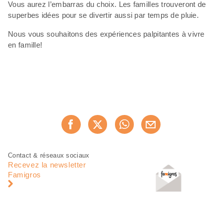
Vous aurez l’embarras du choix. Les familles trouveront de
superbes idées pour se divertir aussi par temps de pluie.
Nous vous souhaitons des expériences palpitantes à vivre
en famille!
Partager
Recommander maintenan
cette
page
Pied
Navigation
Contact & réseaux sociaux
de
en
Recevez la newsletter
page
pied
Famigros
de
page