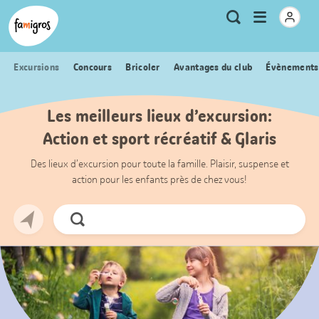
Signets
Header
Accueil Famigros.ch
Logo
Métanavigation
Ouvrir
Recherche
de
le
navigation
menu
Excursions
Concours
Bricoler
Avantages du club
Évènements
Les meilleurs lieux d’excursion:
Action et sport récréatif & Glaris
Des lieux d’excursion pour toute la famille. Plaisir, suspense et
action pour les enfants près de chez vous!
Chercher