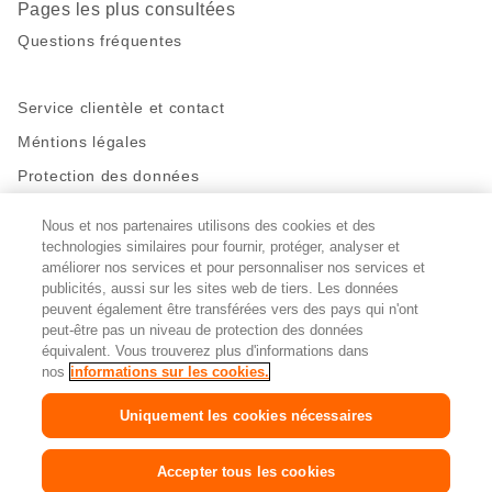
Pages les plus consultées
Questions fréquentes
Service clientèle et contact
Méntions légales
Protection des données
Nous et nos partenaires utilisons des cookies et des
Restez en contact!
technologies similaires pour fournir, protéger, analyser et
Facebook
améliorer nos services et pour personnaliser nos services et
http://twitter.com/migros
https://www.youtube.com/user/Migr
Pinterest
Instagram
publicités, aussi sur les sites web de tiers. Les données
peuvent également être transférées vers des pays qui n'ont
peut-être pas un niveau de protection des données
Paramètres des cookies
équivalent. Vous trouverez plus d'informations dans
nos
informations sur les cookies.
DE
FR
IT
Uniquement les cookies nécessaires
© 2026 La Fédération des coopératives Migros
Accepter tous les cookies
Copyright