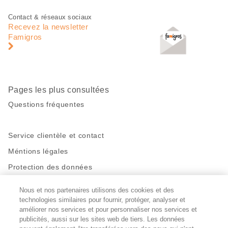
Pied
Navigation
Contact & réseaux sociaux
de
en
Recevez la newsletter
page
pied
Famigros
de
page
Pages les plus consultées
Questions fréquentes
Service clientèle et contact
Méntions légales
Protection des données
Nous et nos partenaires utilisons des cookies et des
Restez en contact!
technologies similaires pour fournir, protéger, analyser et
Facebook
améliorer nos services et pour personnaliser nos services et
http://twitter.com/migros
https://www.youtube.com/user/Migr
Pinterest
Instagram
publicités, aussi sur les sites web de tiers. Les données