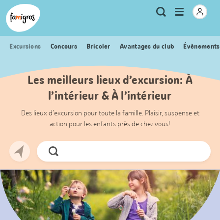
Signets
Header
Accueil Famigros.ch
Logo
Métanavigation
Ouvrir
Recherche
de
le
navigation
menu
Excursions
Concours
Bricoler
Avantages du club
Évènements
Les meilleurs lieux d’excursion: À
l’intérieur & À l’intérieur
Des lieux d’excursion pour toute la famille. Plaisir, suspense et
action pour les enfants près de chez vous!
Chercher