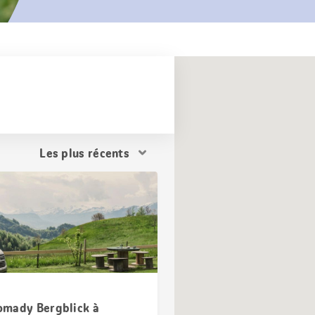
Trier
les
résultats
mady Bergblick à