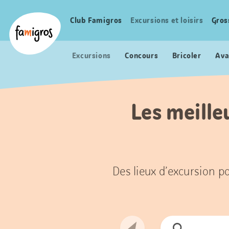
Signets
Header
Accueil Famigros.ch
de
Logo
Club Famigros
Excursions et loisirs
Gros
Navigation
navigation
principale
Excursions
Concours
Bricoler
Ava
Les meilleu
Des lieux d’excursion po