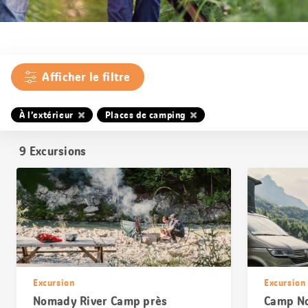
Afficher le filtre
À l’extérieur
Places de camping
9
Excursions
Excursion
Excursion
Nomady River Camp près
Camp No