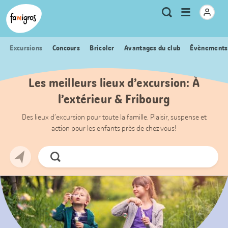
Signets
Header
Accueil Famigros.ch
Logo
Métanavigation
Ouvrir
Recherche
de
le
navigation
menu
Excursions
Concours
Bricoler
Avantages du club
Évènements
Les meilleurs lieux d’excursion: À
l’extérieur & Fribourg
Des lieux d’excursion pour toute la famille. Plaisir, suspense et
action pour les enfants près de chez vous!
Chercher