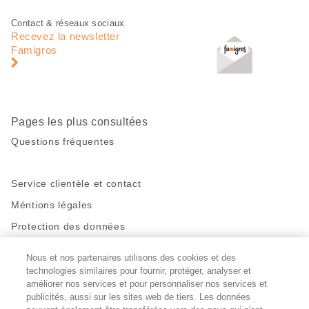
Pied
Navigation
Contact & réseaux sociaux
de
en
Recevez la newsletter
page
pied
Famigros
de
page
Pages les plus consultées
Questions fréquentes
Service clientèle et contact
Méntions légales
Protection des données
Nous et nos partenaires utilisons des cookies et des
Restez en contact!
technologies similaires pour fournir, protéger, analyser et
Facebook
améliorer nos services et pour personnaliser nos services et
http://twitter.com/migros
https://www.youtube.com/user/Migr
Pinterest
Instagram
publicités, aussi sur les sites web de tiers. Les données