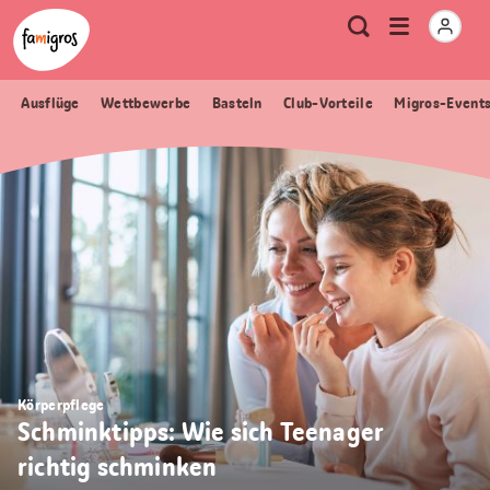
Sprungmarken
Header
Home Famigros.ch
Logo
Meta
Menu
Suche
Navigation
Navigation
öffnen
Ausflüge
Wettbewerbe
Basteln
Club-Vorteile
Migros-Event
Körperpflege
Schminktipps: Wie sich Teenager
richtig schminken