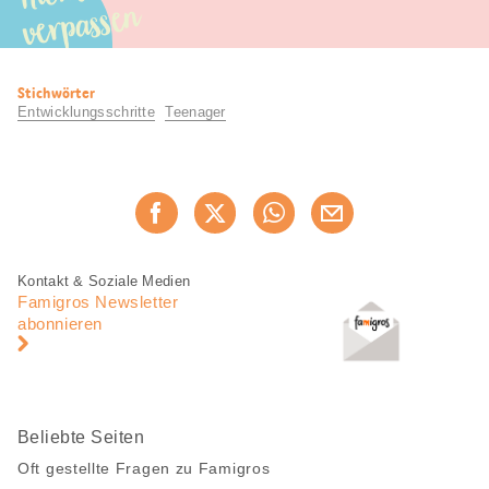
verpassen
Nützliche
Stichwörter
Informationen
Entwicklungsschritte
Teenager
Diese
Jetzt weiterempfehlen
Seite
teilen
Fusszeile
Fusszeile
Kontakt & Soziale Medien
Navigation
Famigros Newsletter
abonnieren
Beliebte Seiten
Oft gestellte Fragen zu Famigros