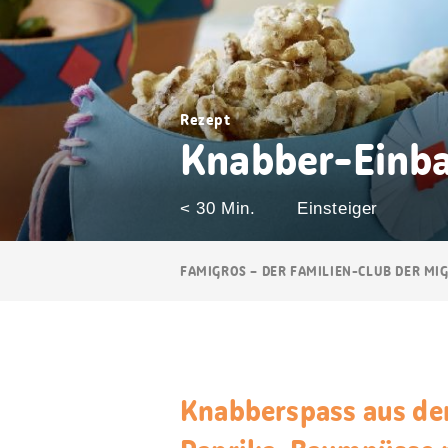
Rezept
Knabber-Einb
< 30 Min.
Einsteiger
Breadcrumb
FAMIGROS – DER FAMILIEN-CLUB DER MI
Navigation
Knabberspass aus de