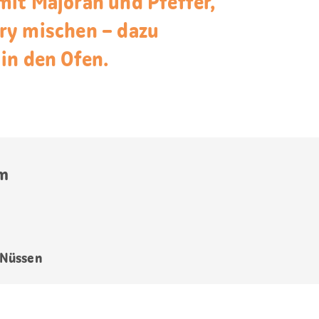
it Majoran und Pfeffer,
ry mischen – dazu
in den Ofen.
m
 Nüssen