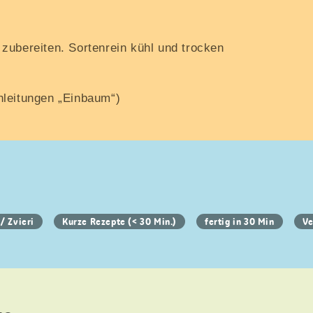
zubereiten. Sortenrein kühl und trocken
nleitungen „Einbaum“)
/ Zvieri
Kurze Rezepte (< 30 Min.)
fertig in 30 Min
V