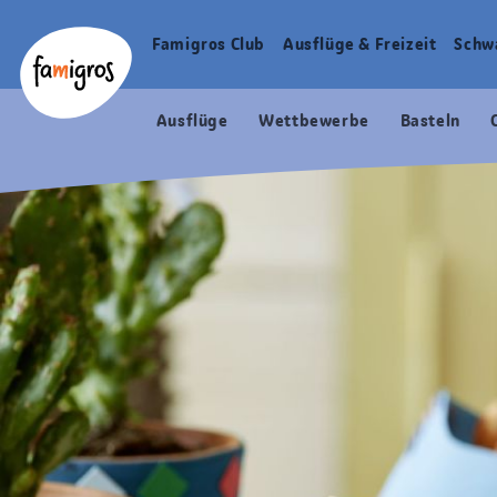
Sprungmarken
Header
Home Famigros.ch
Navigation
Logo
Famigros Club
Ausflüge & Freizeit
Schw
Haupt
Navigation
Ausflüge
Wettbewerbe
Basteln