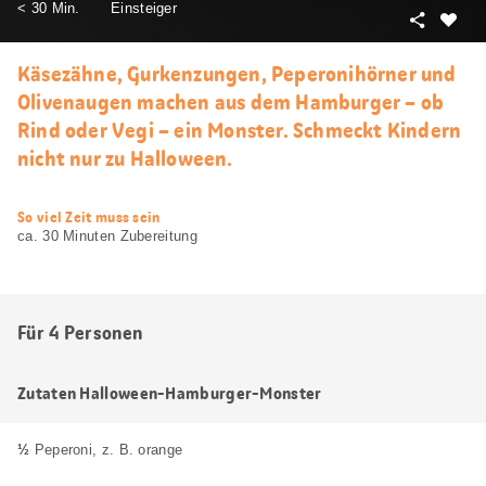
< 30 Min.
Einsteiger
Teilen
Als
Favori
Käsezähne, Gurkenzungen, Peperonihörner und
merke
Olivenaugen machen aus dem Hamburger – ob
Rind oder Vegi – ein Monster. Schmeckt Kindern
nicht nur zu Halloween.
web.recipe.accessibilityTitle
So viel Zeit muss sein
ca. 30 Minuten Zubereitung
Für 4 Personen
Zutaten Halloween-Hamburger-Monster
½
Peperoni, z. B. orange