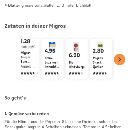
4 Blätter
grosse Salatblätter, z. B. roter Eichblatt
Zutaten in deiner Migros
20%
1.28
statt 1.60
4.95
2.80
0.80
Migros
6.90
Burger
Emmi
Migros
Migros
Buns
Luzerner
Bio
Snack
Oliven
vorgeschnitten
Angebot gilt nur vom 6.8. bis 12.8.2026, solange Vorrat.
Rahmkäse
Rindsburger
Gurken
schwarz,
Scheiben
entstein
199
174
129
1305
So geht's
1.
Gemüse vorbereiten
Für die Hörner aus der Peperoni 8 längliche Dreiecke schneiden.
Snackgurke längs in 4 Scheiben schneiden. Tomate in 4 Scheiben