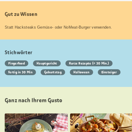
Gut zu Wissen
Statt Hacksteaks Gemüse- oder NoMeat-Burger verwenden.
Stichwörter
Fingerfood
Hauptgericht
Kurze Rezepte (< 30 Min.)
fertig in 30 Min
Geburtstag
Halloween
Einsteiger
Ganz nach Ihrem Gusto