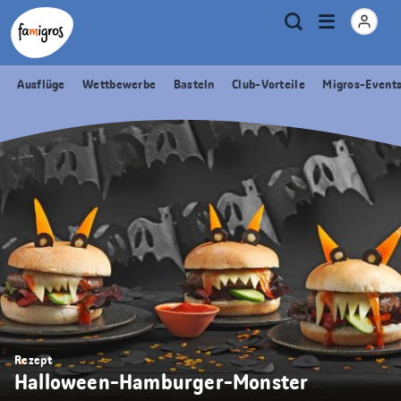
Sprungmarken
Header
Home Famigros.ch
Logo
Meta
Menu
Suche
Navigation
Navigation
öffnen
Ausflüge
Wettbewerbe
Basteln
Club-Vorteile
Migros-Event
Rezept
Halloween-Hamburger-Monster