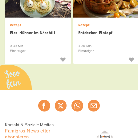
Rezept
Rezept
Eier-Hühner im Näschtli
Entdecker-Eintopf
< 30 Min.
< 30 Min.
Einsteiger
Einsteiger
Sooo
fein
Diese
Jetzt weiterempfehlen
Seite
teilen
Fusszeile
Fusszeile
Kontakt & Soziale Medien
Navigation
Famigros Newsletter
abonnieren