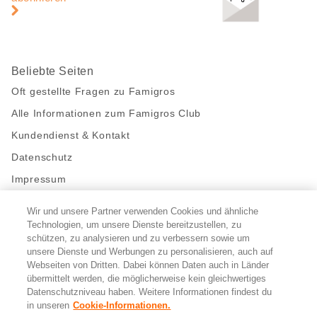
Beliebte Seiten
Oft gestellte Fragen zu Famigros
Alle Informationen zum Famigros Club
Kundendienst & Kontakt
Datenschutz
Impressum
Wir und unsere Partner verwenden Cookies und ähnliche
Bleibe mit uns in Kontakt
Technologien, um unsere Dienste bereitzustellen, zu
Facebook
https://twitter.com/migros
https://www.youtube.com/user/Migr
Pinterest
Instagram
schützen, zu analysieren und zu verbessern sowie um
unsere Dienste und Werbungen zu personalisieren, auch auf
Webseiten von Dritten. Dabei können Daten auch in Länder
übermittelt werden, die möglicherweise kein gleichwertiges
Cookie-Einstellungen
Datenschutzniveau haben. Weitere Informationen findest du
in unseren
Cookie-Informationen.