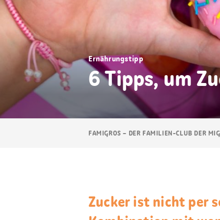
Ernährungstipp
6 Tipps, um Zu
Breadcrumb
FAMIGROS – DER FAMILIEN-CLUB DER MI
Navigation
Zucker ist nicht per s