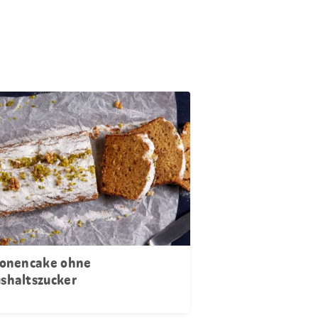
ronencake ohne
shaltszucker