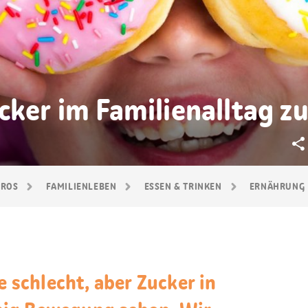
cker im Familienalltag z
GROS
FAMILIEN­LEBEN
ESSEN & TRINKEN
ERNÄHRUNG
e schlecht, aber Zucker in