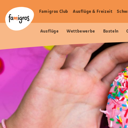
Sprungmarken
Header
Home Famigros.ch
Navigation
Logo
Famigros Club
Ausflüge & Freizeit
Schw
Haupt
Navigation
Ausflüge
Wettbewerbe
Basteln