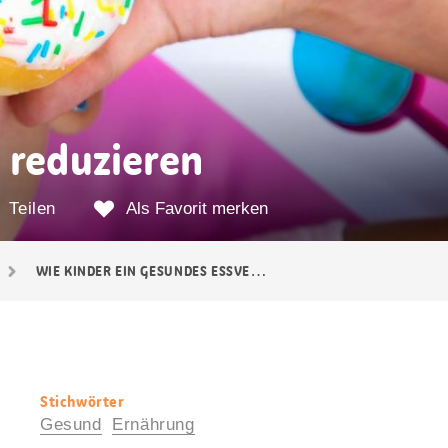
u reduzieren
Teilen
Als Favorit merken
WIE KINDER EIN GESUNDES ESSVERHALTEN LERNEN
Stichwörter
Nützliche
Gesund
Ernährung
Informationen