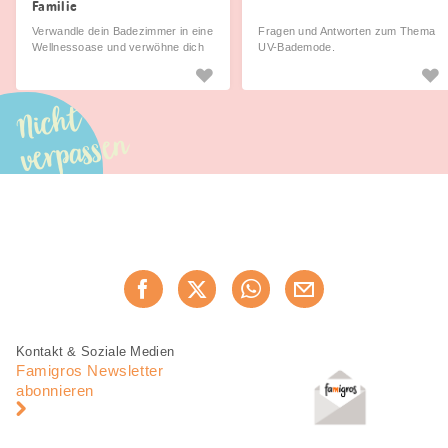
Familie
Verwandle dein Badezimmer in eine
Fragen und Antworten zum Thema
Wellnessoase und verwöhne dich
UV-Bademode.
und deine Kinder mit tollen Ideen
von Famigros.
Nicht
verpassen
Diese
Jetzt weiterempfehlen
Seite
teilen
Fusszeile
Fusszeile
Kontakt & Soziale Medien
Navigation
Famigros Newsletter
abonnieren