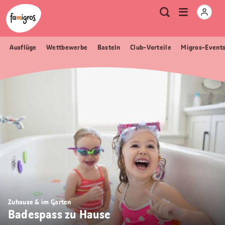
Sprungmarken
Header
Home Famigros.ch
Logo
Meta
Menu
Suche
Navigation
Navigation
öffnen
Ausflüge
Wettbewerbe
Basteln
Club-Vorteile
Migros-Event
Zuhause & im Garten
Badespass zu Hause