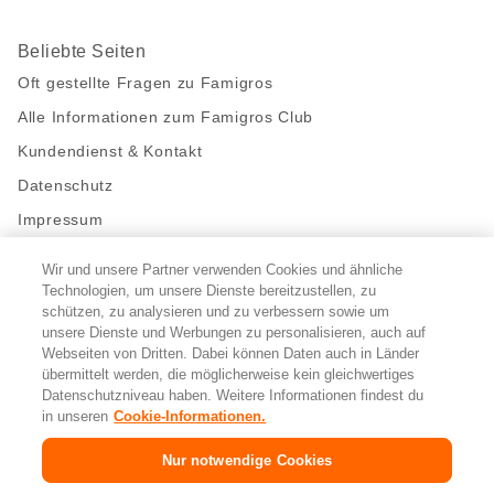
Beliebte Seiten
Oft gestellte Fragen zu Famigros
Alle Informationen zum Famigros Club
Kundendienst & Kontakt
Datenschutz
Impressum
Wir und unsere Partner verwenden Cookies und ähnliche
Bleibe mit uns in Kontakt
Technologien, um unsere Dienste bereitzustellen, zu
Facebook
https://twitter.com/migros
https://www.youtube.com/user/Migr
Pinterest
Instagram
schützen, zu analysieren und zu verbessern sowie um
unsere Dienste und Werbungen zu personalisieren, auch auf
Webseiten von Dritten. Dabei können Daten auch in Länder
übermittelt werden, die möglicherweise kein gleichwertiges
Cookie-Einstellungen
Datenschutzniveau haben. Weitere Informationen findest du
in unseren
Cookie-Informationen.
DE
FR
IT
Nur notwendige Cookies