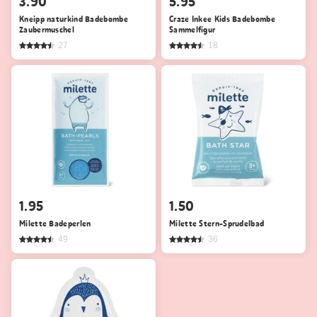
3.90
5.95
Kneipp naturkind Badebombe
Craze Inkee Kids Badebombe
Zaubermuschel
Sammelfigur
27
18
1.95
1.50
Milette Badeperlen
Milette Stern-Sprudelbad
49
36