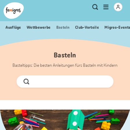
Sprungmarken
Header
Home Famigros.ch
Logo
Meta
Menu
Suche
Navigation
Navigation
öffnen
Ausflüge
Wettbewerbe
Basteln
Club-Vorteile
Migros-Event
Basteln
Basteltipps: Die besten Anleitungen fürs Basteln mit Kindern
Jetzt
Suchen