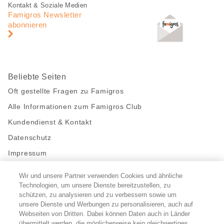
Fusszeile
Fusszeile
Kontakt & Soziale Medien
Navigation
Famigros Newsletter
abonnieren
Beliebte Seiten
Oft gestellte Fragen zu Famigros
Alle Informationen zum Famigros Club
Kundendienst & Kontakt
Datenschutz
Impressum
Wir und unsere Partner verwenden Cookies und ähnliche
Bleibe mit uns in Kontakt
Technologien, um unsere Dienste bereitzustellen, zu
Facebook
schützen, zu analysieren und zu verbessern sowie um
https://twitter.com/migros
https://www.youtube.com/user/Migr
Pinterest
Instagram
unsere Dienste und Werbungen zu personalisieren, auch auf
Webseiten von Dritten. Dabei können Daten auch in Länder
übermittelt werden, die möglicherweise kein gleichwertiges