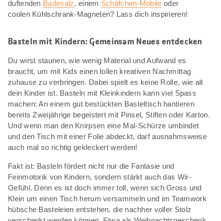
duftenden
Badesalz
, einem
Schäfchen-Mobile
oder
coolen Kühlschrank-Magneten? Lass dich inspirieren!
Basteln mit Kindern: Gemeinsam Neues entdecken
Du wirst staunen, wie wenig Material und Aufwand es
braucht, um mit Kids einen tollen kreativen Nachmittag
zuhause zu verbringen. Dabei spielt es keine Rolle, wie alt
dein Kinder ist. Basteln mit Kleinkindern kann viel Spass
machen: An einem gut bestückten Basteltisch hantieren
bereits Zweijährige begeistert mit Pinsel, Stiften oder Karton.
Und wenn man den Knirpsen eine Mal-Schürze umbindet
und den Tisch mit einer Folie abdeckt, darf ausnahmsweise
auch mal so richtig gekleckert werden!
Fakt ist: Basteln fördert nicht nur die Fantasie und
Feinmotorik von Kindern, sondern stärkt auch das Wir-
Gefühl. Denn es ist doch immer toll, wenn sich Gross und
Klein um einen Tisch herum versammeln und im Teamwork
hübsche Basteleien entstehen, die nachher voller Stolz
verschenkt werden können. Etwa als Weihnachtsgeschenk